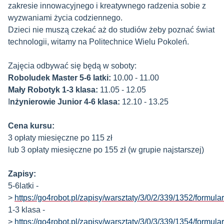
zakresie innowacyjnego i kreatywnego radzenia sobie z
wyzwaniami życia codziennego.
Dzieci nie muszą czekać aż do studiów żeby poznać świat
technologii, witamy na Politechnice Wielu Pokoleń.
Zajęcia odbywać się będą w soboty:
Roboludek Master
5-6 latki:
10.00 - 11.00
Mały Robotyk 1-3 klasa:
11.05 - 12.05
I
nżynierowie Junior 4-6 klasa:
12.10 - 13.25
Cena kursu:
3 opłaty miesięczne po 115 zł
lub 3 opłaty miesięczne po 155 zł (w grupie najstarszej)
Zapisy:
5-6latki -
>
https://go4robot.pl/zapisy/warsztaty/3/0/2/339/1352/formula
1-3 klasa -
>
https://go4robot.pl/zapisy/warsztaty/3/0/3/339/1354/formula