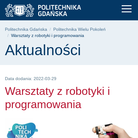
Warsztaty z robotyki
Przejdź
Przejdź
Przejdź
do
do
do
menu
wyszukiwarki
treści
głównego
Ścieżka nawigacyjna
Politechnika Gdańska
Politechnika Wielu Pokoleń
Warsztaty z robotyki i programowania
Treść strony
Aktualności
Data dodania: 2022-03-29
Warsztaty z robotyki i
programowania