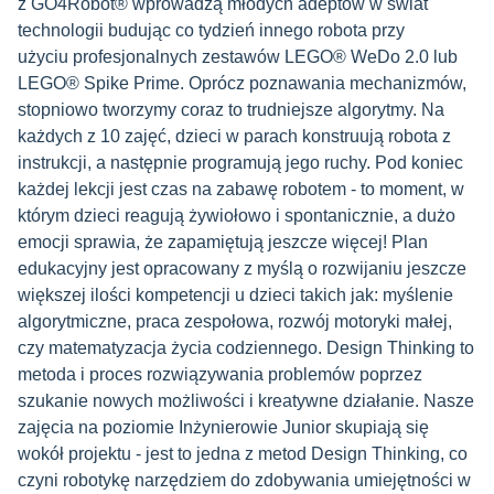
z GO4Robot® wprowadzą młodych adeptów w świat
technologii budując co tydzień innego robota przy
użyciu profesjonalnych zestawów LEGO® WeDo 2.0 lub
LEGO® Spike Prime. Oprócz poznawania mechanizmów,
stopniowo tworzymy coraz to trudniejsze algorytmy. Na
każdych z 10 zajęć, dzieci w parach konstruują robota z
instrukcji, a następnie programują jego ruchy. Pod koniec
każdej lekcji jest czas na zabawę robotem - to moment, w
którym dzieci reagują żywiołowo i spontanicznie, a dużo
emocji sprawia, że zapamiętują jeszcze więcej! Plan
edukacyjny jest opracowany z myślą o rozwijaniu jeszcze
większej ilości kompetencji u dzieci takich jak: myślenie
algorytmiczne, praca zespołowa, rozwój motoryki małej,
czy matematyzacja życia codziennego. Design Thinking to
metoda i proces rozwiązywania problemów poprzez
szukanie nowych możliwości i kreatywne działanie. Nasze
zajęcia na poziomie Inżynierowie Junior skupiają się
wokół projektu - jest to jedna z metod Design Thinking, co
czyni robotykę narzędziem do zdobywania umiejętności w