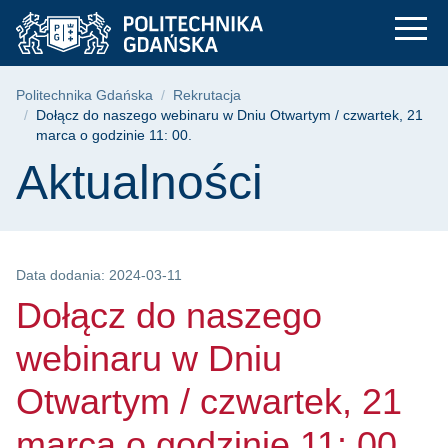
Dołącz do naszego we
Przejdź
Przejdź
Przejdź
do
do
do
menu
wyszukiwarki
treści
głównego
Ścieżka nawigacyjna
Politechnika Gdańska
Rekrutacja
Dołącz do naszego webinaru w Dniu Otwartym / czwartek, 21
marca o godzinie 11: 00.
Treść strony
Aktualności
Data dodania: 2024-03-11
Dołącz do naszego
webinaru w Dniu
Otwartym / czwartek, 21
marca o godzinie 11: 00.