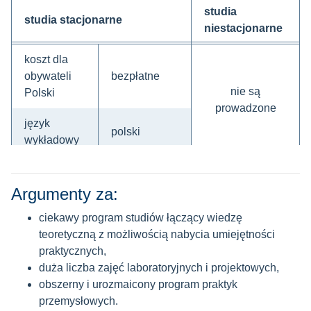
studia
studia stacjonarne
niestacjonarne
koszt dla
obywateli
bezpłatne
nie są
Polski
prowadzone
język
polski
wykładowy
przedmioty maturalne brane pod uwagę przy
rekrutacji:
Argumenty za:
ciekawy program studiów łączący wiedzę
matematyka
teoretyczną z możliwością nabycia umiejętności
przedmiot dodatkowy: fizyka
praktycznych,
j. polski
duża liczba zajęć laboratoryjnych i projektowych,
j. obcy
obszerny i urozmaicony program praktyk
przemysłowych.