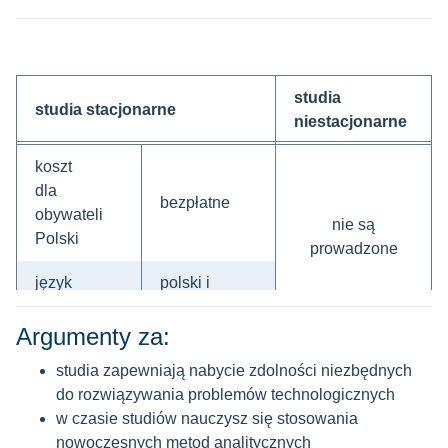
studia
studia stacjonarne
niestacjonarne
koszt
dla
bezpłatne
obywateli
nie są
Polski
prowadzone
język
polski i
wykładowy
angielski
Argumenty za:
przedmioty maturalne brane pod uwagę przy
studia zapewniają nabycie zdolności niezbędnych
rekrutacji:
do rozwiązywania problemów technologicznych
w czasie studiów nauczysz się stosowania
matematyka
nowoczesnych metod analitycznych
przedmiot dodatkowy: fizyka albo chemia