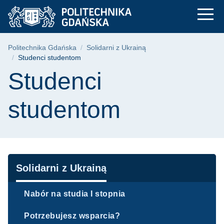
Studenci studentom 
Przejdź
Przejdź
Przejdź
do
do
do
menu
wyszukiwarki
treści
głównego
Ścieżka nawigacyjna
Politechnika Gdańska
Solidarni z Ukrainą
Studenci studentom
Treść strony
Studenci
studentom
Nawigacja
Solidarni z Ukrainą
Nabór na studia I stopnia
Potrzebujesz wsparcia?