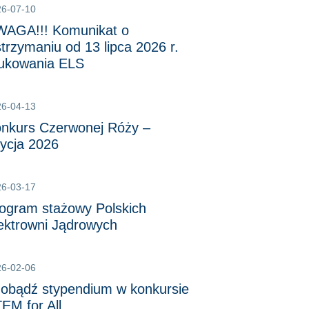
26-07-10
AGA!!! Komunikat o
trzymaniu od 13 lipca 2026 r.
ukowania ELS
26-04-13
nkurs Czerwonej Róży –
ycja 2026
26-03-17
ogram stażowy Polskich
ektrowni Jądrowych
26-02-06
obądź stypendium w konkursie
EM for All