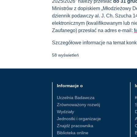
2025/2026” należy przesłać
do 31 grud
Ministrów z dopiskiem „Młodzieżowy D
dziennik podawczy al. J. Ch. Szucha 1
elektronicznym (kwalifikowanym lub ni
Zaufanego) przesłać na adres e-mail:
M
Szczegółowe informacje na temat konk
58 wyświetleń
Informacje o
I
Uczelnia Badawcza
Zrównoważony rozwój
S
Wydziały
D
Jednostki i organizacje
Znajdź pracownika
Biblioteka online
B