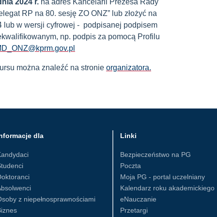
nia 2024 r.
na adres Kancelarii Prezesa Rady
elegat RP na 80. sesję ZO ONZ” lub złożyć na
4 lub w wersji cyfrowej - podpisanej podpisem
ekwalifikowanym, np. podpis za pomocą Profilu
D_ONZ@kprm.gov.pl
ursu można znaleźć na stronie
organizatora.
nformacje dla
Linki
Kandydaci
Bezpieczeństwo na PG
tudenci
Poczta
oktoranci
Moja PG - portal uczelniany
Absolwenci
Kalendarz roku akademickiego
Osoby z niepełnosprawnościami
eNauczanie
iznes
Przetargi