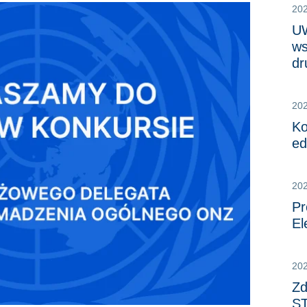
20
UW
ws
dr
20
Ko
ed
20
Pr
El
20
Zd
ST