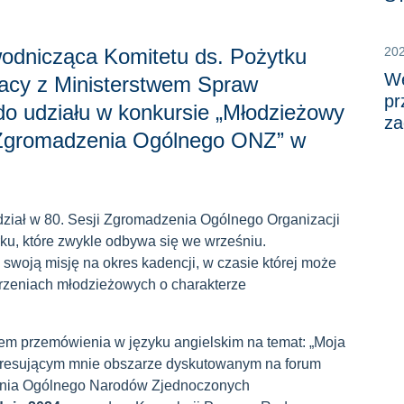
odnicząca Komitetu ds. Pożytku
20
We
racy z Ministerstwem Spraw
pr
do udziału w konkursie „Młodzieżowy
za
 Zgromadzenia Ogólnego ONZ” w
dział w 80. Sesji Zgromadzenia Ogólnego Organizacji
, które zwykle odbywa się we wrześniu.
swoją misję na okres kadencji, w czasie której może
rzeniach młodzieżowych o charakterze
em przemówienia w języku angielskim na temat: „Moja
teresującym mnie obszarze dyskutowanym na forum
enia Ogólnego Narodów Zjednoczonych