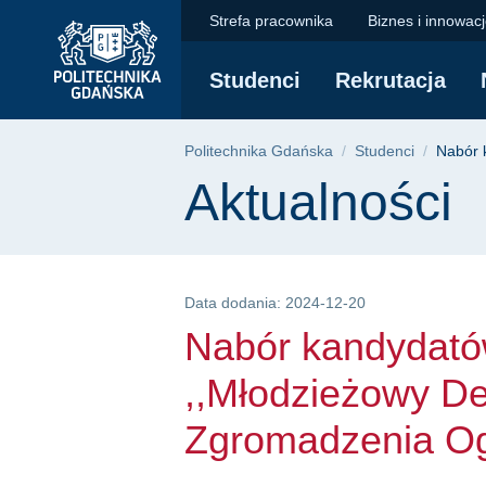
Nabór kandydatów w 
Przejdź
Przejdź
Przejdź
Strefa pracownika
Biznes i innowac
do
do
do
menu
wyszukiwarki
treści
Studenci
Rekrutacja
głównego
Ścieżka nawigac
Politechnika Gdańska
Studenci
Nabór 
Treść strony
Aktualności
Data dodania: 2024-12-20
Nabór kandydató
,,Młodzieżowy De
Zgromadzenia O