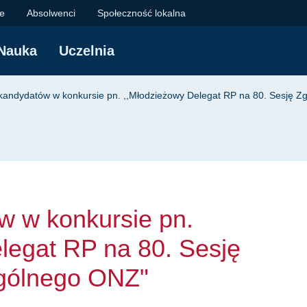
konkursie pn. ,,Mło
je
Absolwenci
Społeczność lokalna
Nauka
Uczelnia
yjna
kandydatów w konkursie pn. ,,Młodzieżowy Delegat RP na 80. Sesję
w w konkursie pn.
legat RP na 80. Sesję
gólnego ONZ"