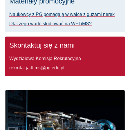
Materiały promocyjne
Naukowcy z PG pomagają w walce z guzami nerek
Dlaczego warto studiować na WFTiMS?
Skontaktuj się z nami
Wydziałowa Komisja Rekrutacyjna
rekrutacja-ftims@pg.edu.pl