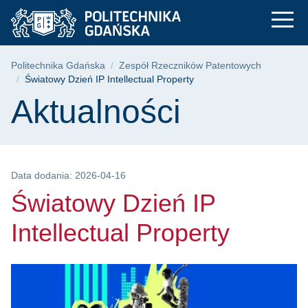
Światowy Dzień IP In
Przejdź
Przejdź
Przejdź
do
do
do
menu
wyszukiwarki
treści
głównego
Ścieżka nawigacyjna
Politechnika Gdańska
Zespół Rzeczników Patentowych
Światowy Dzień IP Intellectual Property
Treść strony
Aktualności
Data dodania: 2026-04-16
Światowy Dzień IP
Intellectual Property