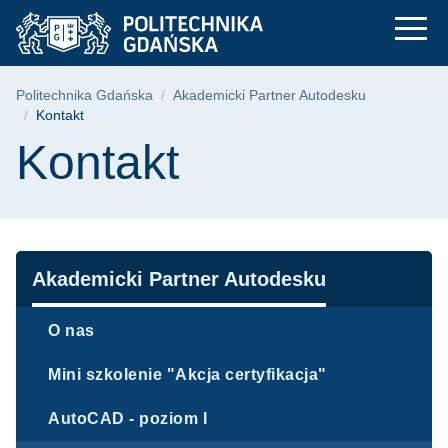
Kontakt - Akademicki
Przejdź
Przejdź
Przejdź
do
do
do
menu
wyszukiwarki
treści
głównego
Ścieżka nawigacyjna
Politechnika Gdańska
Akademicki Partner Autodesku
Kontakt
Treść strony
Kontakt
Nawigacja
Akademicki Partner Autodesku
O nas
Mini szkolenie "Akcja certyfikacja"
AutoCAD - poziom I