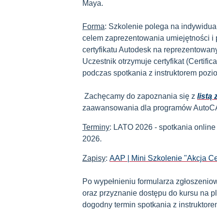
Maya.
Forma
: Szkolenie polega na indywidual
celem zaprezentowania umiejętności i 
certyfikatu Autodesk na reprezentowa
Uczestnik otrzymuje certyfikat (Certif
podczas spotkania z instruktorem poz
Zachęcamy do zapoznania się z
listą
zaawansowania dla programów AutoCAD,
Terminy
: LATO 2026 - spotkania onlin
2026.
Zapisy
:
AAP | Mini Szkolenie "Akcja Cer
Po wypełnieniu formularza zgłoszeni
oraz przyznanie dostępu do kursu na p
dogodny termin spotkania z instruktore