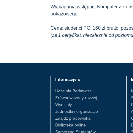
Wymagania wstępne
: Komputer z zai
pokazowego.
Cena
: studenci PG: 160 zł brutto, pozost
(za 1 certyfikat, niezależnie od pozi
Informacje o
I
Uczelnia Badawcza
Zrównoważony rozwój
S
Wydziały
D
Jednostki i organizacje
Znajdź pracownika
Biblioteka online
B
Samorząd Studentów
S