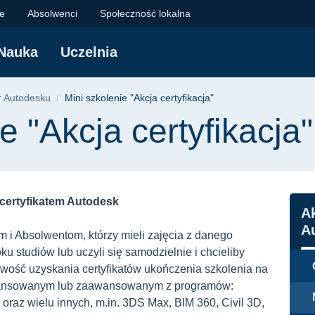
 certyfikacja" | Poli
je
Absolwenci
Społeczność lokalna
Nauka
Uczelnia
yjna
r Autodesku
Mini szkolenie "Akcja certyfikacja"
e "Akcja certyfikacja"
z certyfikatem Autodesk
N
A
A
 i Absolwentom, którzy mieli zajęcia z danego
 studiów lub uczyli się samodzielnie i chcieliby
liwość uzyskania certyfikatów ukończenia szkolenia na
ansowanym lub zaawansowanym z programów:
t
oraz wielu innych, m.in. 3DS Max, BIM 360, Civil 3D,