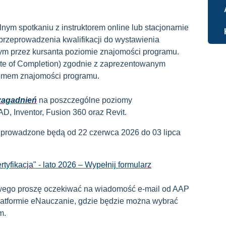
nym spotkaniu z instruktorem online lub stacjonarnie
przeprowadzenia kwalifikacji do wystawienia
nym przez kursanta poziomie znajomości programu.
icate of Completion) zgodnie z zaprezentowanym
iomem znajomości programu.
 zagadnień
na poszczególne poziomy
 Inventor, Fusion 360 oraz Revit.
e prowadzone będą od 22 czerwca 2026 do 03 lipca
tyfikacja" - lato 2026 – Wypełnij formularz
owego proszę oczekiwać na wiadomość e-mail od AAP
latformie eNauczanie, gdzie będzie można wybrać
m.