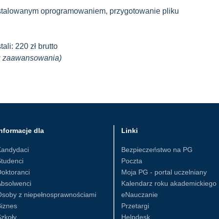
nstalowanym oprogramowaniem, przygotowanie pliku
ali: 220 zł brutto
omu zaawansowania)
nformacje dla
Linki
Kandydaci
Bezpieczeństwo na PG
tudenci
Poczta
oktoranci
Moja PG - portal uczelniany
Absolwenci
Kalendarz roku akademickiego
Osoby z niepełnosprawnościami
eNauczanie
iznes
Przetargi
zkoły
Helpdesk