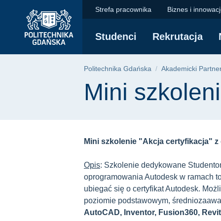
Mini szkolenie "Akcja
Przejdź
Przejdź
Przejdź
Strefa pracownika
Biznes i innowac
do
do
do
menu
wyszukiwarki
treści
Studenci
Rekrutacja
głównego
Ścieżka nawigac
Politechnika Gdańska
Akademicki Partne
Treść strony
Mini szkoleni
Mini szkolenie "Akcja certyfikacja" 
Opis
: Szkolenie dedykowane Studentom
oprogramowania Autodesk w ramach toku
ubiegać się o certyfikat Autodesk. Moż
poziomie podstawowym, średniozaaw
AutoCAD, Inventor, Fusion360, Revi