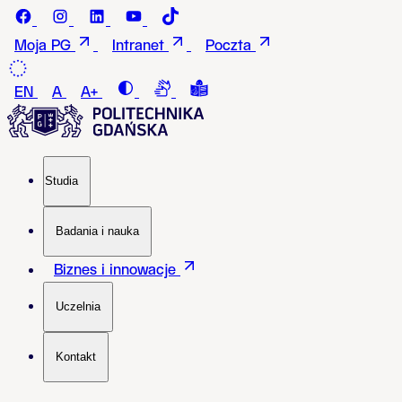
Przejdź do treści
Facebook - Politechnika Gdańska
instagram - Politechnika Gdańska
LinkedIn - Politechnika Gdańska
Youtube - Politechnika Gdańska
Tiktok - Politechnika Gdańska
Moja PG
Intranet
Poczta
Contrast
Connection with a sign language i
Tekst łatwy do czytania i roz
EN
A
A+
Studia
Badania i nauka
Biznes i innowacje
Uczelnia
Kontakt