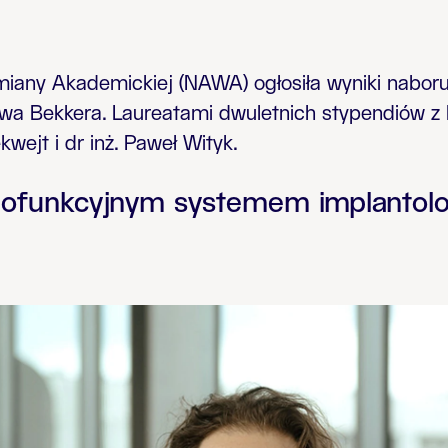
ny Akademickiej (NAWA) ogłosiła wyniki naboru 
wa Bekkera. Laureatami dwuletnich stypendiów z P
kwejt i dr inż. Paweł Wityk.
lofunkcyjnym systemem implantol