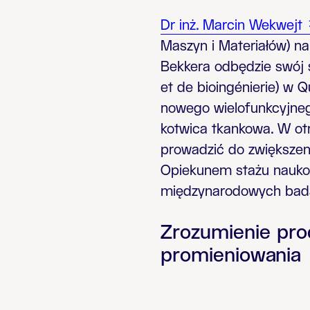
Dr inż. Marcin Wekwejt
Maszyn i Materiałów) n
Bekkera odbędzie swój 
et de bioingénierie)
w Q
nowego wielofunkcyjneg
kotwica tkankowa. W ot
prowadzić do zwiększeni
Opiekunem stażu naukowe
międzynarodowych badań
Zrozumienie pr
promieniowania