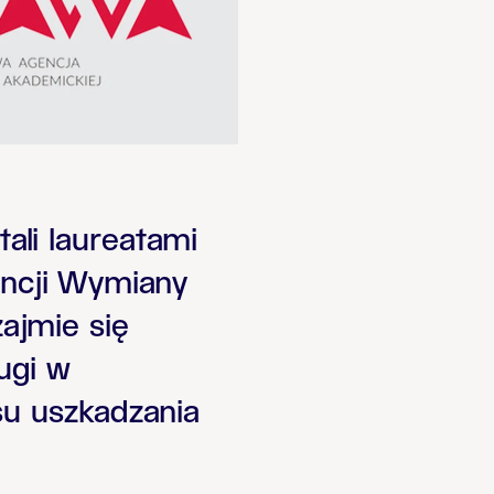
tali laureatami
ncji Wymiany
ajmie się
ugi w
su uszkadzania