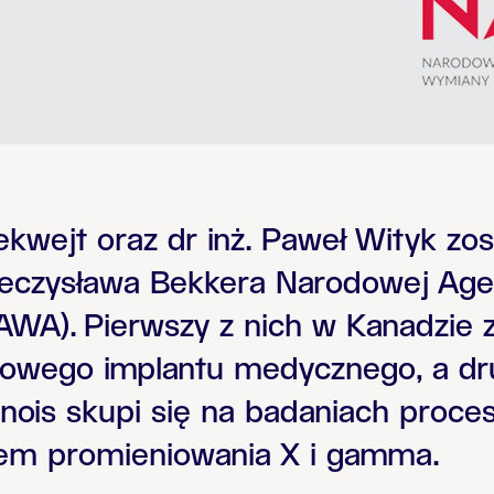
ekwejt oraz dr inż. Paweł Wityk zos
eczysława Bekkera Narodowej Age
WA). Pierwszy z nich w Kanadzie z
owego implantu medycznego, a dr
inois skupi się na badaniach proce
m promieniowania X i gamma.