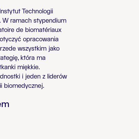
nstytut Technologii
wa. W ramach stypendium
toire de biomatériaux
dotyczyć opracowania
rzede wszystkim jako
ategię, która ma
kanki miękkie.
nostki i jeden z liderów
i biomedycznej.
wem