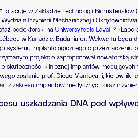
pracuje w Zakładzie Technologii Biomateriałów (I
a Wydziale Inżynierii Mechanicznej i Okrętownict
staż podoktorski na
Uniwersytecie Laval
(
Labora
uébecu w Kanadzie. Badania dr. Wekwejta będą 
o systemu implantologicznego o przeznaczeniu p
rzymanym projekcie zaproponował nowatorską str
e skuteczności klinicznej implantów mocujących t
go zostanie prof. Diego Mantovani, kierownik jed
 z zakresu implantów medycznych oraz inżynieri
ocesu uszkadzania DNA pod wpły