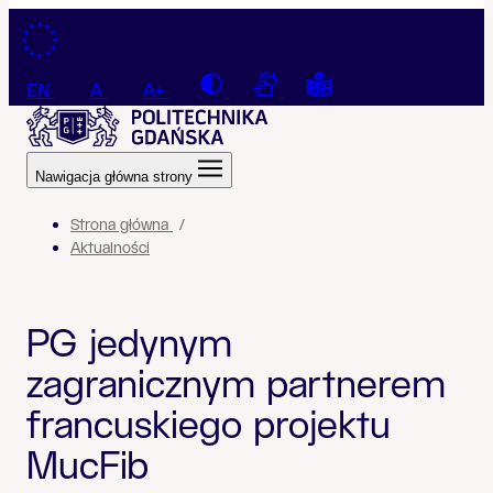
Przejdź do treści
Contrast
Connection with a sign la
Tekst łatwy do czyt
EN
A
A+
Nawigacja główna strony
Strona główna
Aktualności
PG jedynym
zagranicznym partnerem
francuskiego projektu
MucFib