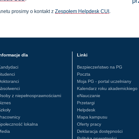
pr
netu prosimy o kontakt z
Zespołem Helpdesk CUI
.
nformacje dla
Linki
Kandydaci
Bezpieczeństwo na PG
tudenci
Poczta
oktoranci
Moja PG - portal uczelniany
Absolwenci
Kalendarz roku akademickiego
Osoby z niepełnosprawnościami
eNauczanie
iznes
Przetargi
zkoły
Helpdesk
Pracownicy
Mapa kampusu
połeczność lokalna
Oferty pracy
Media
Deklaracja dostępności
Polityka prywatności