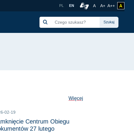
chnika Gdańska
Rozmiar czcionki no
Czcionka więk
Czcionka 
A
A+
A++
zmień 
PL
EN
Połączenie z tłumacze
Szukaj
Więcej
26-02-19
mknięcie Centrum Obiegu
kumentów 27 lutego