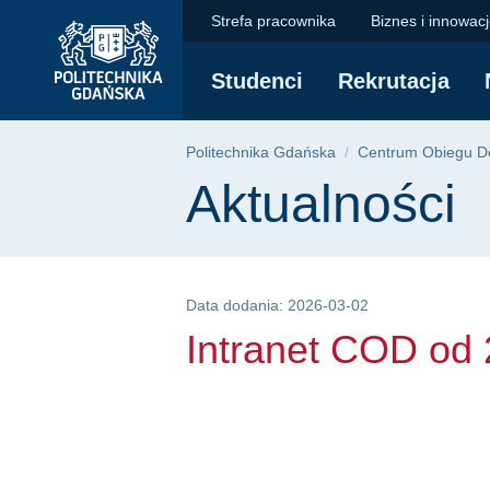
Intranet COD od 2 ma
Przejdź
Przejdź
Przejdź
Strefa pracownika
Biznes i innowac
do
do
do
menu
wyszukiwarki
treści
Studenci
Rekrutacja
głównego
Ścieżka nawigac
Politechnika Gdańska
Centrum Obiegu 
Treść strony
Aktualności
Data dodania: 2026-03-02
Intranet COD od 