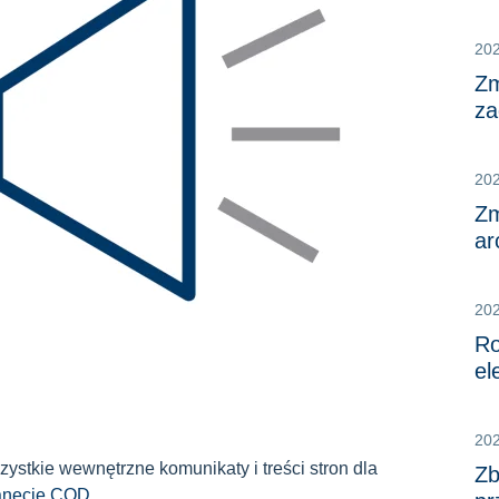
20
Zm
za
20
Zm
ar
20
Ro
el
20
zystkie wewnętrzne komunikaty i treści stron dla
Zb
ranecie COD
.