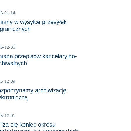
26-01-14
iany w wysyłce przesyłek
granicznych
25-12-30
iana przepisów kancelaryjno-
chiwalnych
25-12-09
zpoczynamy archiwizację
ektroniczną
25-12-01
liża się koniec okresu