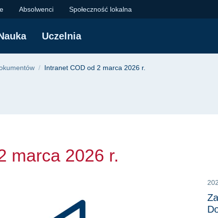
rca 2026 r. | Polite
je
Absolwenci
Społeczność lokalna
Nauka
Uczelnia
yjna
Dokumentów
Intranet COD od 2 marca 2026 r.
2 marca 2026 r.
20
Za
Do