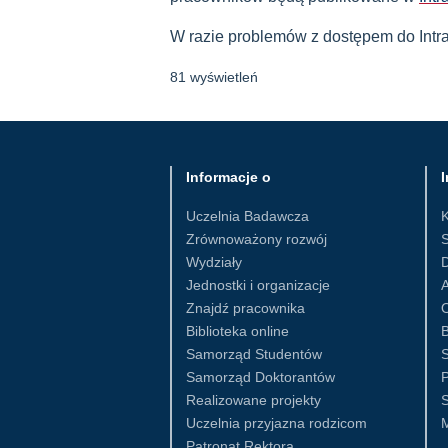
W razie problemów z dostępem do Intra
81 wyświetleń
Informacje o
I
Uczelnia Badawcza
Zrównoważony rozwój
S
Wydziały
D
Jednostki i organizacje
Znajdź pracownika
Biblioteka online
B
Samorząd Studentów
S
Samorząd Doktorantów
Realizowane projekty
S
Uczelnia przyjazna rodzicom
Patronat Rektora