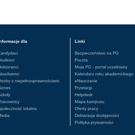
nformacje dla
Linki
Kandydaci
Bezpieczeństwo na PG
tudenci
Poczta
oktoranci
Moja PG - portal uczelniany
Absolwenci
Kalendarz roku akademickiego
Osoby z niepełnosprawnościami
eNauczanie
iznes
Przetargi
zkoły
Helpdesk
Pracownicy
Mapa kampusu
połeczność lokalna
Oferty pracy
Media
Deklaracja dostępności
Polityka prywatności