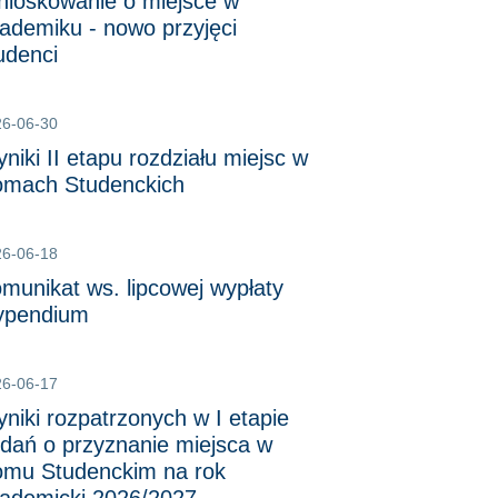
ioskowanie o miejsce w
ademiku - nowo przyjęci
udenci
26-06-30
niki II etapu rozdziału miejsc w
mach Studenckich
26-06-18
munikat ws. lipcowej wypłaty
ypendium
26-06-17
niki rozpatrzonych w I etapie
dań o przyznanie miejsca w
mu Studenckim na rok