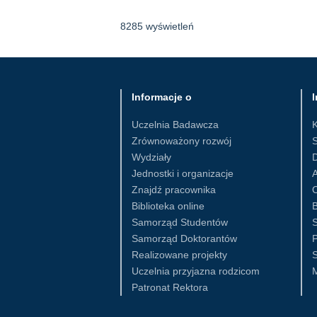
8285 wyświetleń
Informacje o
I
Uczelnia Badawcza
Zrównoważony rozwój
S
Wydziały
D
Jednostki i organizacje
Znajdź pracownika
Biblioteka online
B
Samorząd Studentów
S
Samorząd Doktorantów
Realizowane projekty
S
Uczelnia przyjazna rodzicom
Patronat Rektora