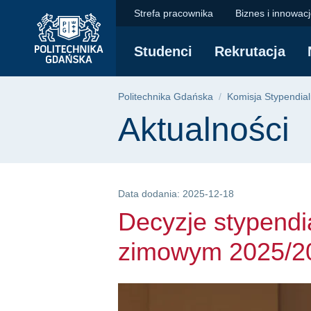
Decyzje stypendialn
Przejdź
Przejdź
Przejdź
Strefa pracownika
Biznes i innowac
do
do
do
menu
wyszukiwarki
treści
Studenci
Rekrutacja
głównego
Ścieżka nawigac
Politechnika Gdańska
Komisja Stypendia
Treść strony
Aktualności
Data dodania: 2025-12-18
Decyzje stypendi
zimowym 2025/2