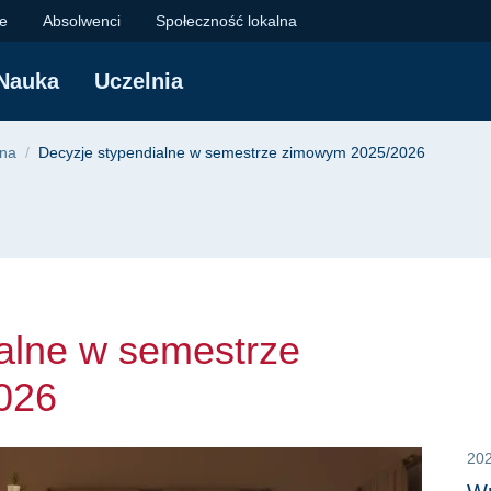
e w semestrze zimow
je
Absolwenci
Społeczność lokalna
Nauka
Uczelnia
yjna
lna
Decyzje stypendialne w semestrze zimowym 2025/2026
alne w semestrze
026
20