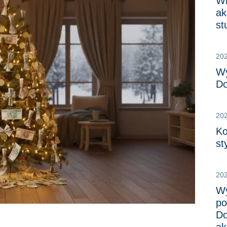
Wn
ak
st
20
Wy
Do
20
Ko
st
20
Wy
po
Do