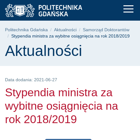
Stypendia ministra z
Przejdź
Przejdź
Przejdź
do
do
do
menu
wyszukiwarki
treści
głównego
Ścieżka nawigacyjna
Politechnika Gdańska
Aktualności
Samorząd Doktorantów
Stypendia ministra za wybitne osiągnięcia na rok 2018/2019
Treść strony
Aktualności
Data dodania: 2021-06-27
Stypendia ministra za
wybitne osiągnięcia na
rok 2018/2019