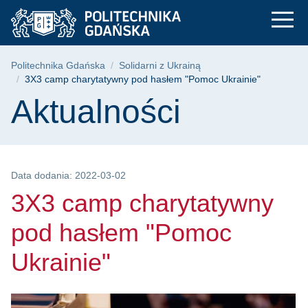
3X3 camp charytatyw
Przejdź
Przejdź
Przejdź
do
do
do
menu
wyszukiwarki
treści
głównego
Ścieżka nawigacyjna
Politechnika Gdańska
Solidarni z Ukrainą
3X3 camp charytatywny pod hasłem "Pomoc Ukrainie"
Treść strony
Aktualności
Data dodania: 2022-03-02
3X3 camp charytatywny
pod hasłem "Pomoc
Ukrainie"