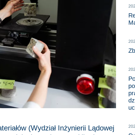
20
Re
Ma
202
Zb
20
Po
po
pr
dz
uc
eriałów (Wydział Inżynierii Lądowej
20