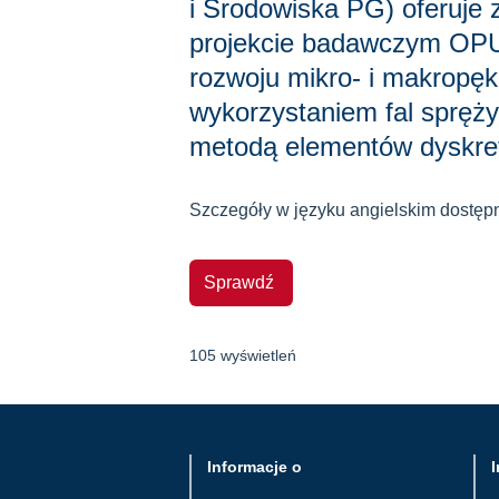
i Środowiska PG) oferuje 
projekcie badawczym OP
rozwoju mikro- i makropę
wykorzystaniem fal spręż
metodą elementów dyskre
Szczegóły w języku angielskim dostępn
Sprawdź
105 wyświetleń
Informacje o
I