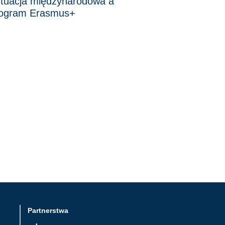
tuacja międzynarodowa a
ogram Erasmus+
Partnerstwa