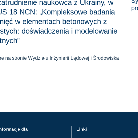
Sy
zatrudnienie naukowca z Ukrainy, w
pr
US 18 NCN: „Kompleksowe badania
knięć w elementach betonowych z
ystych: doświadczenia i modelowanie
tnych”
e na stronie Wydziału Inżynierii Lądowej i Środowiska
nformacje dla
Linki