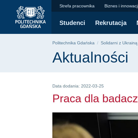
Praca dla badacza z 
Przejdź
Przejdź
Przejdź
Strefa pracownika
Biznes i innowac
do
do
do
menu
wyszukiwarki
treści
Studenci
Rekrutacja
głównego
Ścieżka nawigac
Politechnika Gdańska
Solidarni z Ukrainą
Treść strony
Aktualności
Data dodania: 2022-03-25
Praca dla badacz