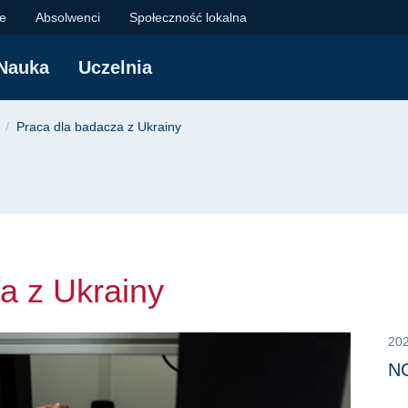
Ukrainy | Politechni
je
Absolwenci
Społeczność lokalna
Nauka
Uczelnia
yjna
Praca dla badacza z Ukrainy
a z Ukrainy
20
NC