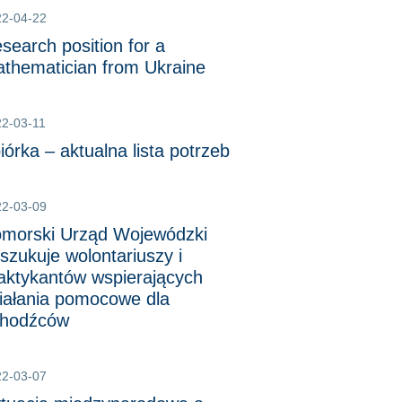
22-04-22
search position for a
thematician from Ukraine
2-03-11
iórka – aktualna lista potrzeb
22-03-09
morski Urząd Wojewódzki
szukuje wolontariuszy i
aktykantów wspierających
iałania pomocowe dla
hodźców
22-03-07