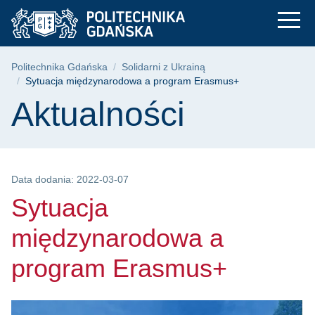
Sytuacja międzynaro
Przejdź
Przejdź
Przejdź
do
do
do
menu
wyszukiwarki
treści
głównego
Ścieżka nawigacyjna
Politechnika Gdańska
Solidarni z Ukrainą
Sytuacja międzynarodowa a program Erasmus+
Treść strony
Aktualności
Data dodania: 2022-03-07
Sytuacja
międzynarodowa a
program Erasmus+