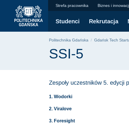
SSI-5 | Politechnika
Przejdź
Przejdź
Przejdź
Strefa pracownika
Biznes i innowac
do
do
do
menu
wyszukiwarki
treści
Studenci
Rekrutacja
głównego
Ścieżka nawigac
Politechnika Gdańska
Gdańsk Tech Start
Treść strony
SSI-5
Zespoły uczestników 5. edycji
1. Wodorki
2. Viralove
3. Foresight