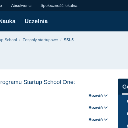
 Gdańska
je
Absolwenci
Społeczność lokalna
Nauka
Uczelnia
yjna
up School
Zespoły startupowe
SSI-5
 programu Startup School One:
N
G
Rozwiń
Rozwiń
Rozwiń