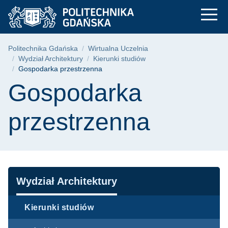
Gospodarka przestrz
Przejdź
Przejdź
Przejdź
do
do
do
menu
wyszukiwarki
treści
głównego
Ścieżka nawigacyjna
Politechnika Gdańska
Wirtualna Uczelnia
Wydział Architektury
Kierunki studiów
Gospodarka przestrzenna
Treść strony
Gospodarka
przestrzenna
Nawigacja
Wydział Architektury
Kierunki studiów