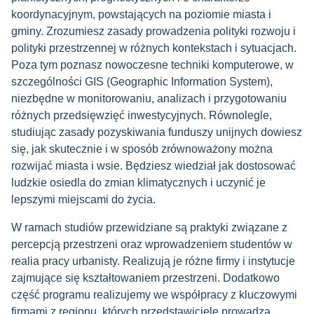
koordynacyjnym, powstających na poziomie miasta i
gminy. Zrozumiesz zasady prowadzenia polityki rozwoju i
polityki przestrzennej w różnych kontekstach i sytuacjach.
Poza tym poznasz nowoczesne techniki komputerowe, w
szczególności GIS (Geographic Information System),
niezbędne w monitorowaniu, analizach i przygotowaniu
różnych przedsięwzięć inwestycyjnych. Równolegle,
studiując zasady pozyskiwania funduszy unijnych dowiesz
się, jak skutecznie i w sposób zrównoważony można
rozwijać miasta i wsie. Będziesz wiedział jak dostosować
ludzkie osiedla do zmian klimatycznych i uczynić je
lepszymi miejscami do życia.
W ramach studiów przewidziane są praktyki związane z
percepcją przestrzeni oraz wprowadzeniem studentów w
realia pracy urbanisty. Realizują je różne firmy i instytucje
zajmujące się kształtowaniem przestrzeni. Dodatkowo
część programu realizujemy we współpracy z kluczowymi
firmami z regionu, których przedstawiciele prowadzą