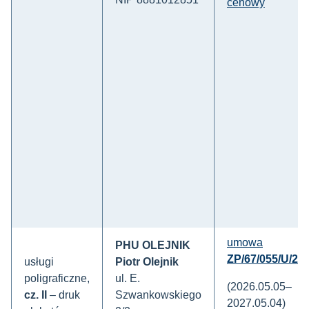
cenowy
umowa
PHU OLEJNIK
ZP/67/055/U/26/
usługi
Piotr Olejnik
poligraficzne,
ul. E.
(2026.05.05–
cz. II
– druk
Szwankowskiego
2027.05.04)