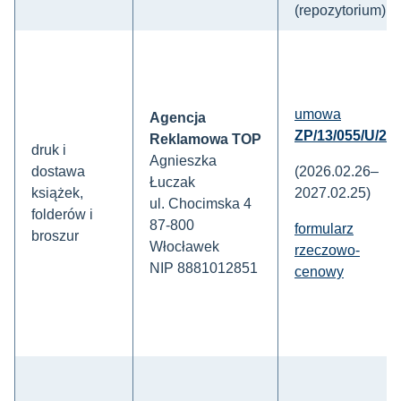
(repozytorium)
umowa
Agencja
ZP/13/055/U/26
Reklamowa TOP
druk i
Agnieszka
dostawa
(2026.02.26–
Łuczak
książek,
2027.02.25)
ul. Chocimska 4
folderów i
87-800
formularz
broszur
Włocławek
rzeczowo-
NIP 8881012851
cenowy