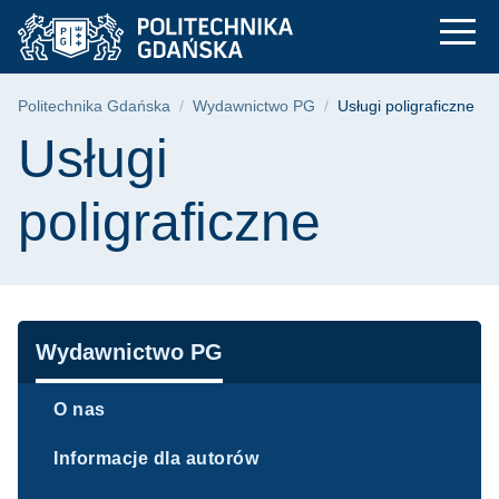
Usługi poligraficzne
Przejdź
Przejdź
Przejdź
do
do
do
menu
wyszukiwarki
treści
głównego
Ścieżka nawigacyjna
Politechnika Gdańska
Wydawnictwo PG
Usługi poligraficzne
Treść strony
Usługi
poligraficzne
Nawigacja
Wydawnictwo PG
O nas
Informacje dla autorów