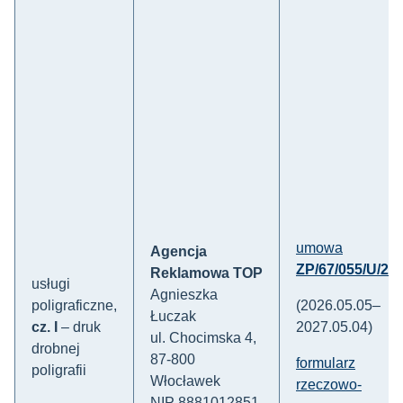
umowa
Agencja
ZP/67/055/U/26/
Reklamowa TOP
usługi
Agnieszka
poligraficzne,
(2026.05.05–
Łuczak
cz. I
– druk
2027.05.04)
ul. Chocimska 4,
drobnej
87-800
formularz
poligrafii
Włocławek
rzeczowo-
NIP 8881012851