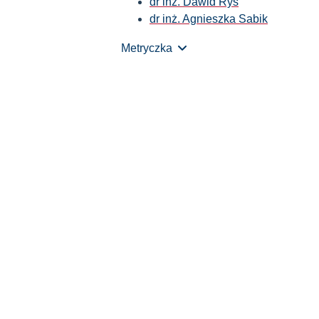
dr inż. Dawid Ryś
dr inż. Agnieszka Sabik
Metryczka