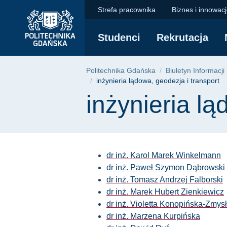
inżynieria lądowa, g
Przejdź
Przejdź
Przejdź
Strefa pracownika
Biznes i innowac
do
do
do
menu
wyszukiwarki
treści
Studenci
Rekrutacja
głównego
Ścieżka nawigac
Politechnika Gdańska
Biuletyn Informacji
inżynieria lądowa, geodezja i transport
Treść strony
inżynieria lą
dr inż. Karol Marek Winkelmann
dr inż. Paweł Szymon Dąbrowski
dr inż. Tomasz Andrzej Falborski
dr inż. Marek Hubert Zienkiewicz
dr inż. Violetta Konopińska-Zmy
dr inż. Marzena Kurpińska