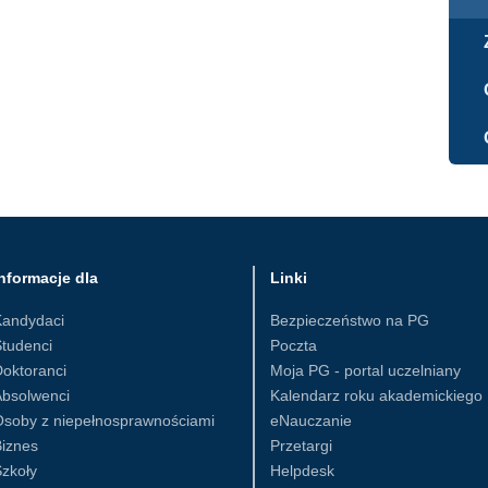
nformacje dla
Linki
Kandydaci
Bezpieczeństwo na PG
tudenci
Poczta
oktoranci
Moja PG - portal uczelniany
Absolwenci
Kalendarz roku akademickiego
Osoby z niepełnosprawnościami
eNauczanie
iznes
Przetargi
zkoły
Helpdesk