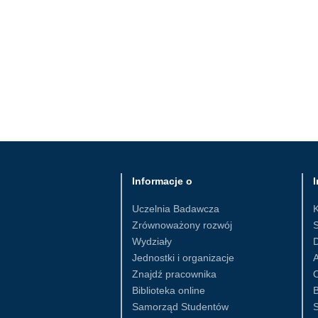
Informacje o
I
Uczelnia Badawcza
Zrównoważony rozwój
S
Wydziały
D
Jednostki i organizacje
Znajdź pracownika
Biblioteka online
B
Samorząd Studentów
S