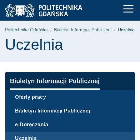
Uczelnia | Politechn
Przejdź
Przejdź
Przejdź
do
do
do
menu
wyszukiwarki
treści
głównego
Ścieżka nawigacyjna
Politechnika Gdańska
Biuletyn Informacji Publicznej
Uczelnia
Treść strony
Uczelnia
Nawigacja
Biuletyn Informacji Publicznej
Oferty pracy
Biuletyn Informacji Publicznej
e-Doręczenia
Uczelnia