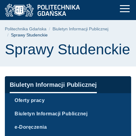
Sprawy Studenckie |
Przejdź
Przejdź
Przejdź
do
do
do
menu
wyszukiwarki
treści
głównego
Ścieżka nawigacyjna
Politechnika Gdańska
Biuletyn Informacji Publicznej
Sprawy Studenckie
Treść strony
Sprawy Studenckie
Nawigacja
Biuletyn Informacji Publicznej
Oferty pracy
Biuletyn Informacji Publicznej
e-Doręczenia