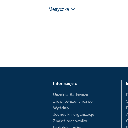
Metryczka
Informacje o
I
Uczelnia Badawcza
Zrównoważony rozwój
S
Wydziały
D
Jednostki i organizacje
Znajdź pracownika
Biblioteka online
B