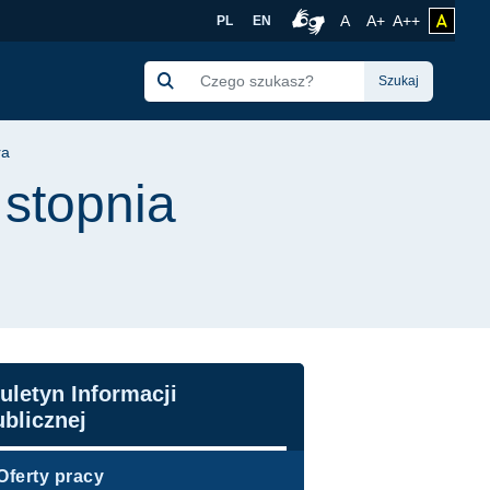
doktora | Politechni
Rozmiar czcionki no
Czcionka więk
Czcionka 
A
A+
A++
zmień 
PL
EN
Połączenie z tłumacze
Szukaj
ra
stopnia
awigacja
uletyn Informacji
blicznej
Oferty pracy