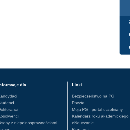
nformacje dla
Linki
Kandydaci
Bezpieczeństwo na PG
tudenci
Poczta
oktoranci
Moja PG - portal uczelniany
Absolwenci
Kalendarz roku akademickiego
Osoby z niepełnosprawnościami
eNauczanie
iznes
Przetargi