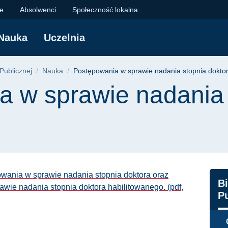
wie nadania stopnia 
je
Absolwenci
Społeczność lokalna
Nauka
Uczelnia
yjna
 Publicznej
Nauka
Postępowania w sprawie nadania stopnia dokto
a w sprawie nadania 
wania w sprawie nadania stopnia doktora oraz
N
Bi
wie nadania stopnia doktora habilitowanego. (pdf,
Pu