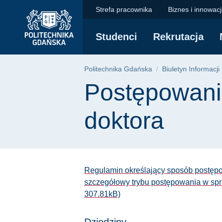
Postępowania w spra
Przejdź
Przejdź
Przejdź
Strefa pracownika
Biznes i innowac
do
do
do
menu
wyszukiwarki
treści
Studenci
Rekrutacja
głównego
Ścieżka nawigac
Politechnika Gdańska
Biuletyn Informacji
Treść strony
Postępowani
doktora
Regulamin określający sposób postępo
szczegółowy trybu postępowania w spra
307.81kB)