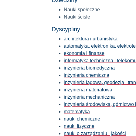
Dziedziny
Nauki społeczne
Nauki ścisłe
Dyscypliny
architektura i urbanistyka
automatyka, elektronika, elektrot
ekonomia i finanse
informatyka techniczna i telekom
inżynieria biomedyczna
inżynieria chemiczna
inżynieria lądowa, geodezja i tran
inżynieria materiałowa
inżynieria mechaniczna
inżynieria środowiska, górnictwo 
matematyka
nauki chemiczne
nauki fizyczne
nauki o zarządzaniu i jakości