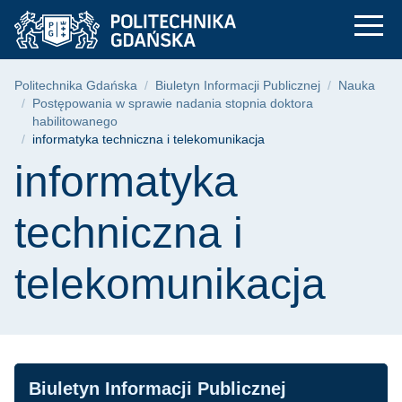
informatyka technicz
Przejdź
Przejdź
Przejdź
do
do
do
menu
wyszukiwarki
treści
głównego
Ścieżka nawigacyjna
Politechnika Gdańska
Biuletyn Informacji Publicznej
Nauka
Postępowania w sprawie nadania stopnia doktora
habilitowanego
informatyka techniczna i telekomunikacja
Treść strony
informatyka
techniczna i
telekomunikacja
Nawigacja
Biuletyn Informacji Publicznej