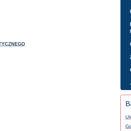
STYCZNEGO
B
Ul
Go