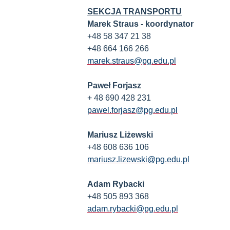
SEKCJA TRANSPORTU
Marek Straus - koordynator
+48 58 347 21 38
+48 664 166 266
marek.straus@pg.edu.pl
Paweł Forjasz
+ 48 690 428 231
pawel.forjasz@pg.edu.pl
Mariusz Liżewski
+48 608 636 106
mariusz.lizewski@pg.edu.pl
Adam Rybacki
+48 505 893 368
adam.rybacki@pg.edu.pl