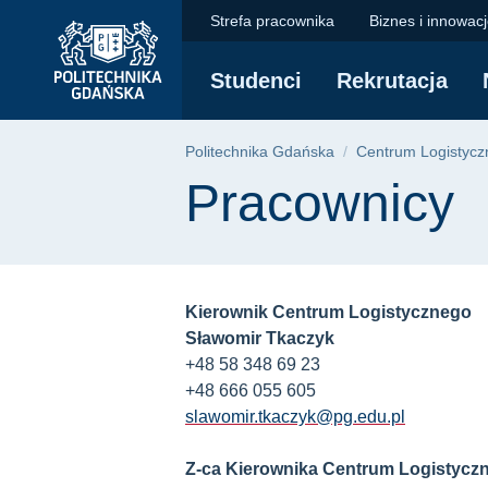
Pracownicy - Centru
Przejdź
Przejdź
Przejdź
Strefa pracownika
Biznes i innowac
do
do
do
menu
wyszukiwarki
treści
Studenci
Rekrutacja
głównego
Ścieżka nawigac
Politechnika Gdańska
Centrum Logistycz
Treść strony
Pracownicy
Kierownik Centrum Logistycznego
Sławomir Tkaczyk
+48 58 348 69 23
+48 666 055 605
slawomir.tkaczyk@pg.edu.pl
Z-ca Kierownika Centrum Logistycz