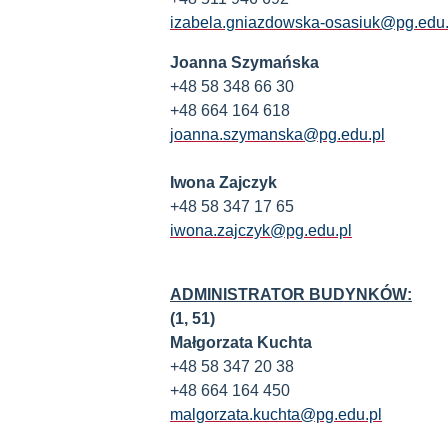
izabela.gniazdowska-osasiuk@pg.edu.
Joanna Szymańska
+48 58 348 66 30
+48 664 164 618
joanna.szymanska@pg.edu.pl
Iwona Zajczyk
+48 58 347 17 65
iwona.zajczyk@pg.edu.pl
ADMINISTRATOR BUDYNKÓW:
(1, 51)
Małgorzata Kuchta
+48 58 347 20 38
+48 664 164 450
malgorzata.kuchta@pg.edu.pl