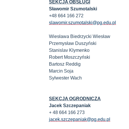
SEKCJA OBSŁUGI
Sławomir Szumotalski
+48 664 166 272
slawomir.szumotalski@pg.edu.pl
Wiesława Biedrzycki Wiesław
Przemysław Duszyński
Stanislav Klymenko
Robert Moszczyński
Bartosz Reddig
Marcin Soja
Sylwester Wach
SEKCJA OGRODNICZA
Jacek Szczepaniak
+ 48 664 166 273
jacek.szczepaniak@pg.edu.pl