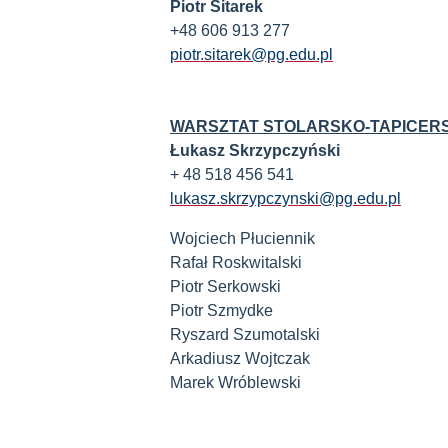
Piotr Sitarek
+48 606 913 277
piotr.sitarek@pg.edu.pl
WARSZTAT STOLARSKO-TAPICERS
Łukasz Skrzypczyński
+ 48 518 456 541
lukasz.skrzypczynski@pg.edu.pl
Wojciech Płuciennik
Rafał Roskwitalski
Piotr Serkowski
Piotr Szmydke
Ryszard Szumotalski
Arkadiusz Wojtczak
Marek Wróblewski