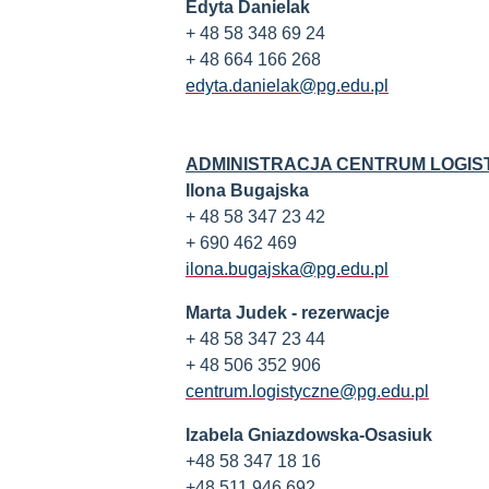
Edyta Danielak
+ 48 58 348 69 24
+ 48 664 166 268
edyta.danielak@pg.edu.pl
ADMINISTRACJA CENTRUM LOGI
Ilona Bugajska
+ 48 58 347 23 42
+ 690 462 469
ilona.bugajska@pg.edu.pl
Marta Judek - rezerwacje
+ 48 58 347 23 44
+ 48 506 352 906
centrum.logistyczne@pg.edu.pl
Izabela Gniazdowska-Osasiuk
+48 58 347 18 16
+48 511 946 692