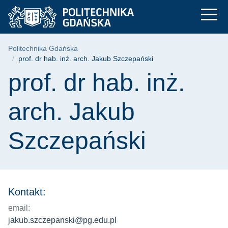
prof. dr hab. inż. a
Przejdź
Przejdź
Przejdź
do
do
do
menu
wyszukiwarki
treści
głównego
Ścieżka nawigacyjna
Politechnika Gdańska
prof. dr hab. inż. arch. Jakub Szczepański
Treść strony
prof. dr hab. inż.
arch. Jakub
Szczepański
Kontakt:
email:
jakub.szczepanski@pg.edu.pl