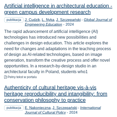
Artificial intelligence in architectural education -
green campus development research
J. Cudzik
L. Nyka
J. Szczepański
-
Global Journal of
publikacja
Rok
Engineering Education
-
2024
The rapid advancement of artificial intelligence (AI)
technologies has introduced new possibilities and
challenges in design education. This article explores the
need for changes and adaptations in the teaching process
of design as AI-related technologies, based on image
generation, transform the creative process and offer novel
opportunities. In a research-by-design studio in an
architectural faculty in Poland, students who1
do pobrania
Pełny tekst
w portalu
Authenticity of cultural heritage vis-à-vis
heritage reproducibility and intangibility: from
conservation philosophy to practice
E. Nakonieczna
J. Szczepański
-
International
publikacja
Rok
Journal of Cultural Policy
-
2024