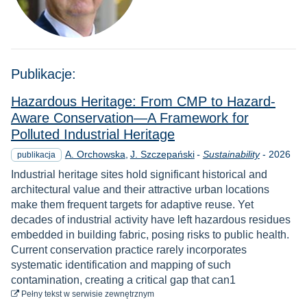
Publikacje:
Hazardous Heritage: From CMP to Hazard-
Aware Conservation—A Framework for
Polluted Industrial Heritage
Rok
A. Orchowska
J. Szczepański
-
Sustainability
-
2026
publikacja
Industrial heritage sites hold significant historical and
architectural value and their attractive urban locations
make them frequent targets for adaptive reuse. Yet
decades of industrial activity have left hazardous residues
embedded in building fabric, posing risks to public health.
Current conservation practice rarely incorporates
systematic identification and mapping of such
contamination, creating a critical gap that can1
do pobrania
Pełny tekst
w serwisie zewnętrznym