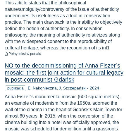
This article states that the philosophical
nature/ambiguity/controversy of the issue of authenticity
undermines its usefulness as a tool in conservation
practice. The main drawback is the inability to objectively
define the notion of authenticity. In conservation
philosophy, the meaning of authenticity relativizes along
with the widespread consent to the reproducibility of
cultural heritage, whereas the recognition of its int1
do pobrania
Pełny tekst
w portalu
NO to the decommissioning of Anna Fiszer’s
mosaic: the first joint action for cultural legacy
in post-communist Gdańsk
Rok
E. Nakonieczna
J. Szczepański
-
2024
publikacja
Anna Fiszer’s monumental mosaic (600 square metres),
an example of modernism from the 1950s, adorned the
wall of the cinema in the heart of Gdańsk’s Main Town for
almost 60 years. In 2015, when the conversion of the
cinema building into a hotel was officially approved, the
mosaic was scheduled for demolition until a grassroots