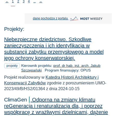
←
1
2
3
4
...
→
MOST Wiedzy otwiera się w nowej
dane pochodzą z portalu
Projekty:
Niebezpieczne dziedzictwo. Szkodliwe
zanieczyszczenia i ich identyfikacja w
substancji zabytku przemysłowego a model
jego ochrony konserwatorskiej.
Kierownik projektu:
prof. dr hab. inż. arch. Jakub
projekty
Szczepański
Program finansujący: OPUS
Projekt realizowany w
Katedra Historii Architektury i
Konserwacji Zabytków
zgodnie z porozumieniem UMO-
2023/49/B/HS2/01364 z dnia 2024-10-15
ClimaGen
Odporna na zmiany klimatu
reGeneracja i renaturalizacja dla, i poprzez
współpracę z wrażliwymi dzielnicami, dążenie