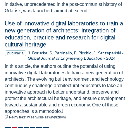
initiative, unprecedented in the post-communist history of
Gdańsk, was launched, aimed at extendi1
Use of innovative digital laboratories to train a
new generation of architects: integration of
education, practice and research for digital
cultural heritage
J. Borucka
S. Parrinello
F. Picchio
J. Szczepański
-
publikacja
Rok
Global Journal of Engineering Education
-
2024
In this article, the authors outline the potential of using
innovative digital laboratories to train a new generation of
architects. The evolving built environment and technology
continuously challenge architectural educators to take an
innovative approach to better understand, preserve and
protect the architectural heritage, and ensure development
toward a sustainable and green economy. One of those
approaches is a methodolo1
do pobrania
Pełny tekst
w serwisie zewnętrznym
Stronicowanie