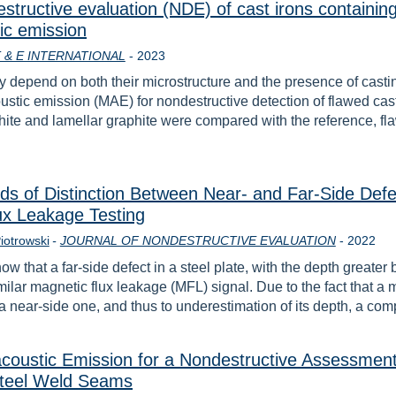
tructive evaluation (NDE) of cast irons containing 
ic emission
Rok
 & E INTERNATIONAL
-
2023
gly depend on both their microstructure and the presence of cast
oustic emission (MAE) for nondestructive detection of flawed ca
ite and lamellar graphite were compared with the reference, fla
s of Distinction Between Near- and Far-Side Def
ux Leakage Testing
Rok
Piotrowski
-
JOURNAL OF NONDESTRUCTIVE EVALUATION
-
2022
ow that a far-side defect in a steel plate, with the depth greater
milar magnetic flux leakage (MFL) signal. Due to the fact that a
s a near-side one, and thus to underestimation of its depth, a c
acoustic Emission for a Nondestructive Assessment
Steel Weld Seams