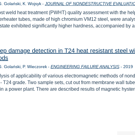
G. Golański
K. Wojsyk
-
JOURNAL OF NONDESTRUCTIVE EVALUATI
post weld heat treatment (PWHT) quality assessment with the h
rheater tubes, made of high chromium VM12 steel, were analy
tate exhibited significantly higher hardness, accompanied by a 
reep damage detection in T24 heat resistant steel w
ods
Rok
G. Golański
P. Wieczorek
-
ENGINEERING FAILURE ANALYSIS
-
2019
lysis of applicability of various electromagnetic methods of no
el - T24 grade. Two sample sets, cut out from membrane wall tube
 in a power plant. There are described results of magnetic hyst