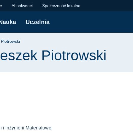
Piotrowski | Politech
je
Absolwenci
Społeczność lokalna
Nauka
Uczelnia
yjna
 Piotrowski
Leszek Piotrowski
 i Inżynierii Materiałowej