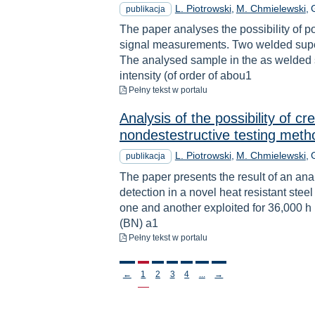
L. Piotrowski
M. Chmielewski
publikacja
The paper analyses the possibility of 
signal measurements. Two welded supe
The analysed sample in the as welded s
intensity (of order of abou1
do pobrania
Pełny tekst
w portalu
Analysis of the possibility of c
nondestestructive testing meth
L. Piotrowski
M. Chmielewski
publikacja
The paper presents the result of an ana
detection in a novel heat resistant ste
one and another exploited for 36,000 h
(BN) a1
do pobrania
Pełny tekst
w portalu
Stronicowanie
←
1
2
3
4
...
→