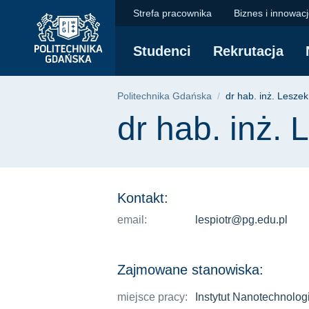
dr hab. inż. Leszek 
Przejdź
Przejdź
Przejdź
Strefa pracownika
Biznes i innowac
do
do
do
menu
wyszukiwarki
treści
Studenci
Rekrutacja
głównego
Ścieżka nawigac
Politechnika Gdańska
dr hab. inż. Leszek
Treść strony
dr hab. inż. 
Kontakt:
email:
lespiotr@pg.edu.pl
Zajmowane stanowiska:
miejsce pracy:
Instytut Nanotechnologii