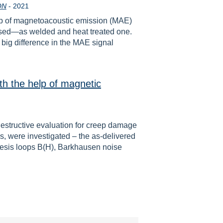
Rok
ON
-
2021
elp of magnetoacoustic emission (MAE)
sed—as welded and heat treated one.
big difference in the MAE signal
ith the help of magnetic
ndestructive evaluation for creep damage
s, were investigated – the as-delivered
eresis loops B(H), Barkhausen noise