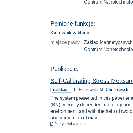
Centrum Nanotechnolog
Pełnione funkcje:
Kierownik zakładu
miejsce pracy:
Zakład Magnetycznych
Centrum Nanotechnolog
Publikacje:
Self-Calibrating Stress Measu
L. Piotrowski
M. Chmielewski
-
publikacja
The system presented in this paper ena
(BN) intensity dependence on in-plane 
environment, and with the help of two di
and orientation of main1
do pobrania
Pełny tekst
w portalu