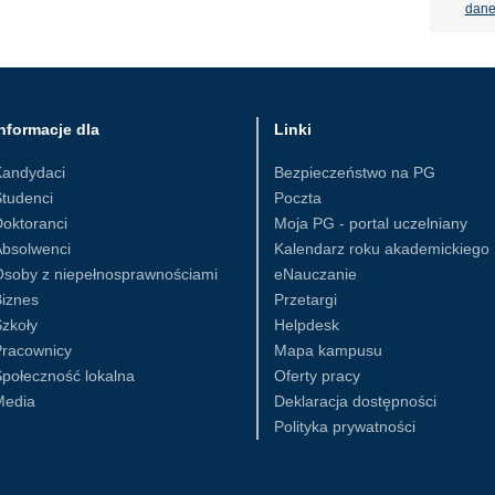
dane
nformacje dla
Linki
Kandydaci
Bezpieczeństwo na PG
tudenci
Poczta
oktoranci
Moja PG - portal uczelniany
Absolwenci
Kalendarz roku akademickiego
Osoby z niepełnosprawnościami
eNauczanie
iznes
Przetargi
zkoły
Helpdesk
Pracownicy
Mapa kampusu
połeczność lokalna
Oferty pracy
Media
Deklaracja dostępności
Polityka prywatności