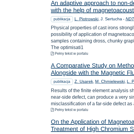
An adaptive approach to non-des
with the help of magnetoacoust
L. Piotrowski
J. Sertucha
-
NDT
publikacja
Physical properties of cast irons stron
possibility of application of magnetoac
samples containing dross, chunky graph
The optimisati1
do pobrania
Pełny tekst
w portalu
A Comparative Study on Method
Alongside with the Magnetic Fl
Z. Usarek
M. Chmielewski
L. 
publikacja
Results of the finite element analysis sh
near-side defect, can produce a very si
misclassification of a far-side defect a
do pobrania
Pełny tekst
w portalu
On the Application of Magneto
Treatment of High Chromium 