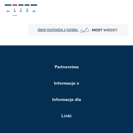
Stronicowanie
←
1
2
3
→
MOST Wiedzy otwiera się w nowej
dane pochodzą z portalu
Partnerstwa
Informacje o
Informacje dla
Linki