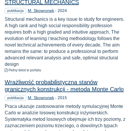
STRUCTURAL MECHANICS
Rok
M. Skowronek
-
2024
publikacja
Structural mechanics is a key issue to study for engineers.
A high rank and high social responsibility profession
requires both a high graded and intuitive approach. The
evolution of learning / teaching methodology follows the
novel technical achievements of every decade. The aim
remains the same: to produce a professional to perform
advanced relevant analysis and safe, optimal structural
design
do pobrania
Pełny tekst
w portalu
Wrażliwość probabilistyczna stanów
granicznych konstrukcji - metoda Monte Carlo
Rok
M. Skowronek
-
2015
publikacja
Praca ukazuje zastosowanie metody symulacyjnej Monte
Carlo w analizie losowej konstrukcji inżynierskich.
Systematyka metod losowych obejmuje ich trzy poziomy, z
zaznaczeniem poziomu trzeciego, o dowolnych typach