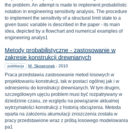
the problem. An attempt is made to implement probabilistic
notation in engineering sensitivity analysis. The procedure
to implement the sensitivity of a structural limit state to a
given basic variable is described in the paper - its main
idea, depicted by a flowchart and numerical examples of
engineering analys1
Metody probabilistyczne - zastosowanie w
zakresie konstrukcji drewnianych
Rok
M. Skowronek
-
2010
publikacja
Praca przedstawia zastosowanie metod losowych w
projektowaniu konstrukcji, tak w postaci ogólnej jak i w
odniesieniu do konstrukcji drewnianych. W tym drugim,
szczegółowym ujęciu problem musi być rozpatrywany w
dziedzinie czasu, ze względu na powiązanie aktualnej
wytrzymałości konstrukcji z historią obciążenia. Metoda
oparta na założeniu akumulacji zniszczenia została w
pracy przedstawione wraz z próbą losowego modelowania
pa1