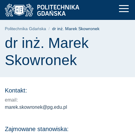
dr inż. Marek Skowr
Przejdź
Przejdź
Przejdź
do
do
do
menu
wyszukiwarki
treści
głównego
Ścieżka nawigacyjna
Politechnika Gdańska
dr inż. Marek Skowronek
Treść strony
dr inż. Marek
Skowronek
Kontakt:
email:
marek.skowronek@pg.edu.pl
Zajmowane stanowiska: