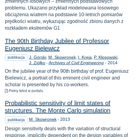
zmiennych losowych – zmiennych podstawowych
problemu. Ukazano przykład modelowana losowego
obciążenia wiatrem na podstawie 10-letnich pomiarów
prędkości wiatru, wykazując zgodność zbioru danych z
rozkładem ekstremów G1
The 90th Birthday Jubilee of Professor
Eugeniusz Bielewicz
J. Górski
M. Skowronek
I. Kreja
P. Kłosowski
publikacja
Rok
J. Ziółko
-
Archives of Civil Engineering
-
2014
On the jubilee year of the 90th birthday of prof. Eugeniusz
Bielewicz, a portrait of this eminent civil engineer and
scholar is presented by his co-workers.
do pobrania
Pełny tekst
w portalu
Probabilistic sensitivity of limit states of
structures. The Monte Carlo simulation
Rok
M. Skowronek
-
2013
publikacja
Design sensitivity deals with the variation of structural
response, implicitly dependent on the design variables of