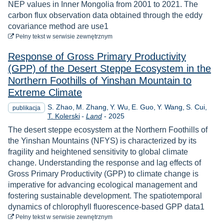
NEP values in Inner Mongolia from 2001 to 2021. The
carbon flux observation data obtained through the eddy
covariance method are use1
do pobrania
Pełny tekst
w serwisie zewnętrznym
Response of Gross Primary Productivity
(GPP) of the Desert Steppe Ecosystem in the
Northern Foothills of Yinshan Mountain to
Extreme Climate
S. Zhao
M. Zhang
Y. Wu
E. Guo
Y. Wang
S. Cui
publikacja
Rok
T. Kolerski
-
Land
-
2025
The desert steppe ecosystem at the Northern Foothills of
the Yinshan Mountains (NFYS) is characterized by its
fragility and heightened sensitivity to global climate
change. Understanding the response and lag effects of
Gross Primary Productivity (GPP) to climate change is
imperative for advancing ecological management and
fostering sustainable development. The spatiotemporal
dynamics of chlorophyll fluorescence-based GPP data1
do pobrania
Pełny tekst
w serwisie zewnętrznym