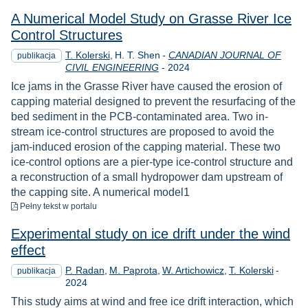
A Numerical Model Study on Grasse River Ice
Control Structures
T. Kolerski
H. T. Shen
-
CANADIAN JOURNAL OF
publikacja
Rok
CIVIL ENGINEERING
-
2024
Ice jams in the Grasse River have caused the erosion of
capping material designed to prevent the resurfacing of the
bed sediment in the PCB-contaminated area. Two in-
stream ice-control structures are proposed to avoid the
jam-induced erosion of the capping material. These two
ice-control options are a pier-type ice-control structure and
a reconstruction of a small hydropower dam upstream of
the capping site. A numerical model1
do pobrania
Pełny tekst
w portalu
Experimental study on ice drift under the wind
effect
Rok
P. Radan
M. Paprota
W. Artichowicz
T. Kolerski
-
publikacja
2024
This study aims at wind and free ice drift interaction, which