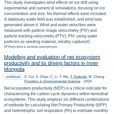
This study investigates wind effects on ice drift using
experimental and numerical simulations, focusing on ice
concentration and size. No thermal effects were included.
A stationary water field was established, and wind was
generated above it. Wind and water velocities were
measured with particle image velocimetry (PIV) and
particle tracking velocimetry (PTV). PIV, using water
particles as seeding material, reliably captured1
do pobrania
Pełny tekst
w serwisie zewnętrznym
Modelling and evaluation of net ecosystem
productivity and its driving factors in Inner
Mongolia
S. Cui
S. Zhao
C. Li
Y. Wu
T. Kolerski
M. Zhang
-
publikacja
Rok
Frontiers in Environmental Science
-
2025
Net ecosystem productivity (NEP) is a critical indicator for
characterizing the carbon cycle dynamics within terrestrial
ecosystems. This study employs six different combinations
of methods for calculating Net Primary Productivity (NPP)
and heterotrophic soil respiration (Rh) to estimate monthly