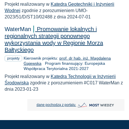
Projekt realizowany w
Katedra Geotechniki i Inżynierii
Wodnej
zgodnie z porozumieniem UMO-
2023/51/D/ST10/02488 z dnia 2024-07-01
WaterMan
Promowanie lokalnych i
regionalnych strategii ponownego
wykorzystania wody w Regionie Morza
Bałtyckiego
Kierownik projektu:
prof. dr hab. inż. Magdalena
projekty
Gajewska
Program finansujący: Europejska
Współpraca Terytorialna 2021-2027
Projekt realizowany w
Katedra Technologii w Inżynierii
Środowiska
zgodnie z porozumieniem #C017 WaterMan z
dnia 2023-01-23
MOST Wiedzy otwiera się w nowej
dane pochodzą z portalu