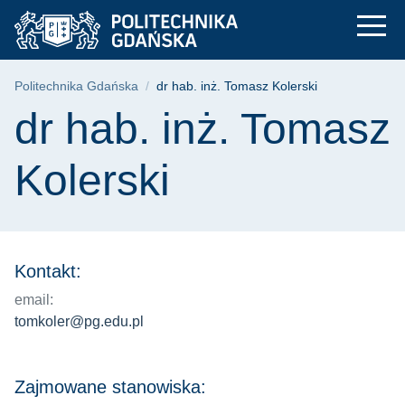
dr hab. inż. Tomasz 
Przejdź
Przejdź
Przejdź
do
do
do
menu
wyszukiwarki
treści
głównego
Ścieżka nawigacyjna
Politechnika Gdańska
dr hab. inż. Tomasz Kolerski
Treść strony
dr hab. inż. Tomasz
Kolerski
Kontakt:
email:
tomkoler@pg.edu.pl
Zajmowane stanowiska: