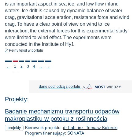
is an important aspect in sea ice, and low flow inland
waters. Ice drift is caused by dynamic balance of water
drag, gravitational acceleration, resistance force and wind
drag. To have a clear point of view on wind to ice
interaction, the external forces for this experimental study
were limited to wind effect. The experiments were
conducted in the Institute of Hy1
do pobrania
Pełny tekst
w portalu
Stronicowanie
←
1
2
3
4
...
→
MOST Wiedzy otwiera się w nowej
dane pochodzą z portalu
Projekty:
Badanie mechanizmu transportu odpadów
makroplastiku w potoku z roślinnością
Kierownik projektu:
dr hab. inż. Tomasz Kolerski
projekty
Program finansujący: SONATA