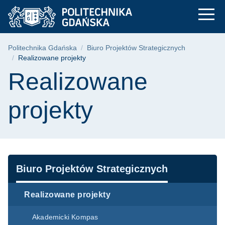
Realizowane projekty
Przejdź
Przejdź
Przejdź
do
do
do
menu
wyszukiwarki
treści
głównego
Ścieżka nawigacyjna
Politechnika Gdańska
Biuro Projektów Strategicznych
Realizowane projekty
Treść strony
Realizowane
projekty
Nawigacja
Biuro Projektów Strategicznych
Realizowane projekty
Akademicki Kompas