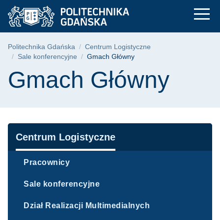
Gmach Główny | Pol
Przejdź
Przejdź
Przejdź
do
do
do
menu
wyszukiwarki
treści
głównego
Ścieżka nawigacyjna
Politechnika Gdańska
Centrum Logistyczne
Sale konferencyjne
Gmach Główny
Treść strony
Gmach Główny
Nawigacja
Centrum Logistyczne
Pracownicy
Sale konferencyjne
Dział Realizacji Multimedialnych