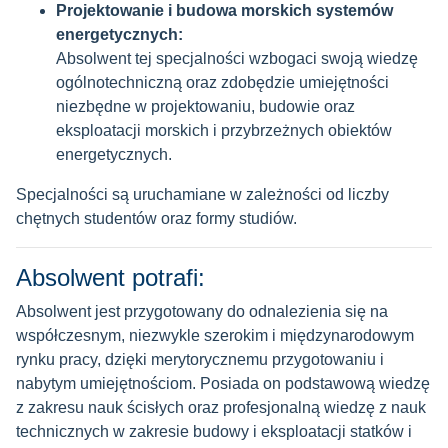
brane pod uwagę przy rekrutacji:
Projektowanie i budowa morskich systemów
energetycznych:
kryterium pokrewieństwa
Absolwent tej specjalności wzbogaci swoją wiedzę
średnia ważona ocen ze studiów
ogólnotechniczną oraz zdobędzie umiejętności
ocena na dyplomie
niezbędne w projektowaniu, budowie oraz
eksploatacji morskich i przybrzeżnych obiektów
energetycznych.
Specjalności są uruchamiane w zależności od liczby
chętnych studentów oraz formy studiów.
Absolwent potrafi:
Absolwent jest przygotowany do odnalezienia się na
współczesnym, niezwykle szerokim i międzynarodowym
rynku pracy, dzięki merytorycznemu przygotowaniu i
nabytym umiejętnościom. Posiada on podstawową wiedzę
z zakresu nauk ścisłych oraz profesjonalną wiedzę z nauk
technicznych w zakresie budowy i eksploatacji statków i