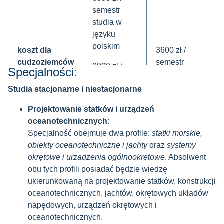
semestr
studia w
języku
polskim
koszt dla
3600 zł /
cudzoziemców
semestr
9000 zł /
Specjalności:
semestr
Studia stacjonarne i niestacjonarne
studia w
języku
Projektowanie statków i urządzeń
angielskim
oceanotechnicznych:
Specjalność obejmuje dwa profile:
statki morskie,
język
polski i
polski
obiekty oceanotechniczne i jachty
oraz
systemy
wykładowy
angielski
okrętowe i urządzenia ogólnookrętowe
. Absolwent
obu tych profili posiadać będzie wiedzę
termin
nabór
ukierunkowaną na projektowanie statków, konstrukcji
rekrutacji
na semestr
nabór
oceanotechnicznych, jachtów, okrętowych układów
dla
letni (PL i
na semestr letni
napędowych, urządzeń okrętowych i
cudzoziemców
ANG)
oceanotechnicznych.