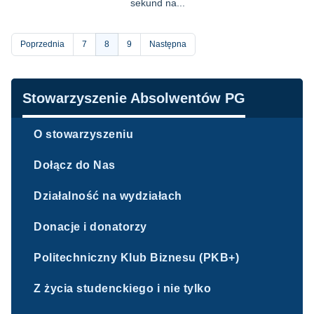
sekund na...
Stronicowanie
Poprzednia
Strona
7
Bieżąca
8
Strona
9
Następna
strona
Nawigacja
Stowarzyszenie Absolwentów PG
O stowarzyszeniu
Dołącz do Nas
Działalność na wydziałach
Donacje i donatorzy
Politechniczny Klub Biznesu (PKB+)
Z życia studenckiego i nie tylko