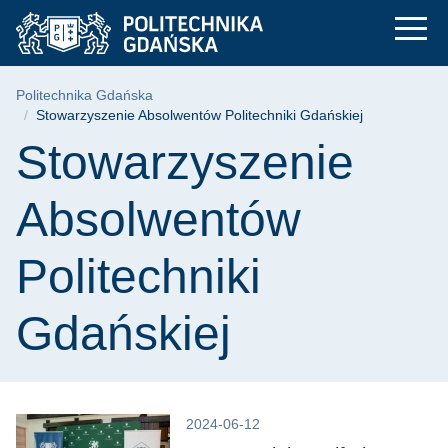
Stowarzyszenie Abso
Przejdź
Przejdź
Przejdź
do
do
do
menu
wyszukiwarki
treści
głównego
Ścieżka nawigacyjna
Politechnika Gdańska
Stowarzyszenie Absolwentów Politechniki Gdańskiej
Treść strony
Stowarzyszenie
Absolwentów
Politechniki
Gdańskiej
2024-06-12