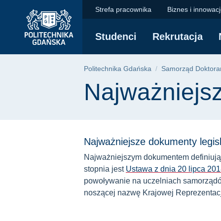
Najważniejsze dokum
Przejdź
Przejdź
Przejdź
Strefa pracownika
Biznes i innowac
do
do
do
menu
wyszukiwarki
treści
Studenci
Rekrutacja
głównego
Ścieżka nawigac
Politechnika Gdańska
Samorząd Doktora
Treść strony
Najważniejsz
Najważniejsze dokumenty legis
Najważniejszym dokumentem definiującym
stopnia jest
Ustawa z dnia 20 lipca 2018
powoływanie na uczelniach samorządów 
noszącej nazwę Krajowej Reprezentacj