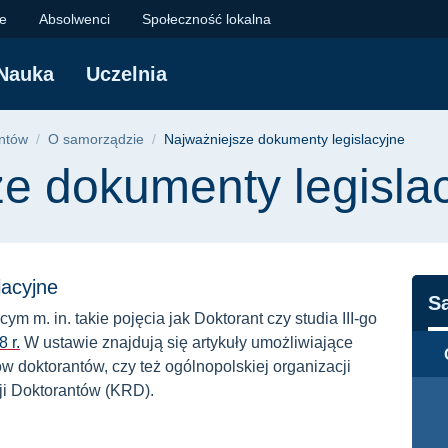
enty legislacyjne | 
je
Absolwenci
Społeczność lokalna
Nauka
Uczelnia
yjna
ntów
O samorządzie
Najważniejsze dokumenty legislacyjne
e dokumenty legisla
lacyjne
N
S
 m. in. takie pojęcia jak Doktorant czy studia III-go
 r.
W ustawie znajdują się artykuły umożliwiające
doktorantów, czy też ogólnopolskiej organizacji
i Doktorantów (KRD).