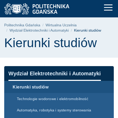
Kierunki studiów | P
Przejdź
Przejdź
Przejdź
do
do
do
menu
wyszukiwarki
treści
głównego
Ścieżka nawigacyjna
Politechnika Gdańska
Wirtualna Uczelnia
Wydział Elektrotechniki i Automatyki
Kierunki studiów
Treść strony
Kierunki studiów
Nawigacja
Wydział Elektrotechniki i Automatyki
Kierunki studiów
Technologie wodorowe i elektromobilność
Automatyka, robotyka i systemy sterowania