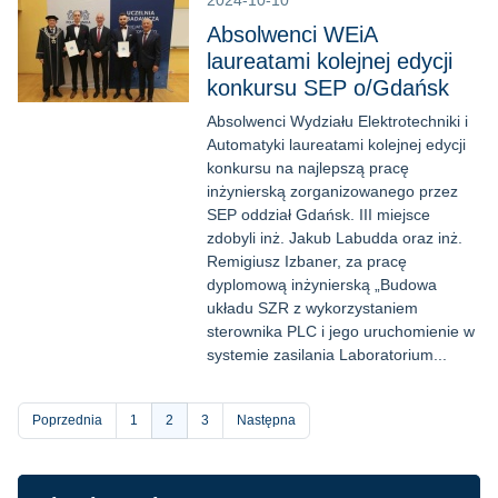
2024-10-10
Absolwenci WEiA
laureatami kolejnej edycji
konkursu SEP o/Gdańsk
Absolwenci Wydziału Elektrotechniki i
Automatyki laureatami kolejnej edycji
konkursu na najlepszą pracę
inżynierską zorganizowanego przez
SEP oddział Gdańsk. III miejsce
zdobyli inż. Jakub Labudda oraz inż.
Remigiusz Izbaner, za pracę
dyplomową inżynierską „Budowa
układu SZR z wykorzystaniem
sterownika PLC i jego uruchomienie w
systemie zasilania Laboratorium...
Stronicowanie
Poprzednia
Strona
1
Bieżąca
2
Strona
3
Następna
strona