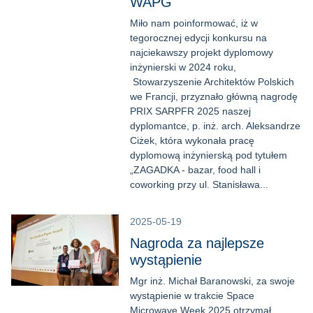
WAPG
Miło nam poinformować, iż w
tegorocznej edycji konkursu na
najciekawszy projekt dyplomowy
inżynierski w 2024 roku,
Stowarzyszenie Architektów Polskich
we Francji, przyznało główną nagrodę
PRIX SARPFR 2025 naszej
dyplomantce, p. inż. arch. Aleksandrze
Ciżek, która wykonała pracę
dyplomową inżynierską pod tytułem
„ZAGADKA - bazar, food hall i
coworking przy ul. Stanisława...
2025-05-19
Nagroda za najlepsze
wystąpienie
Mgr inż. Michał Baranowski, za swoje
wystąpienie w trakcie Space
Microwave Week 2025 otrzymał