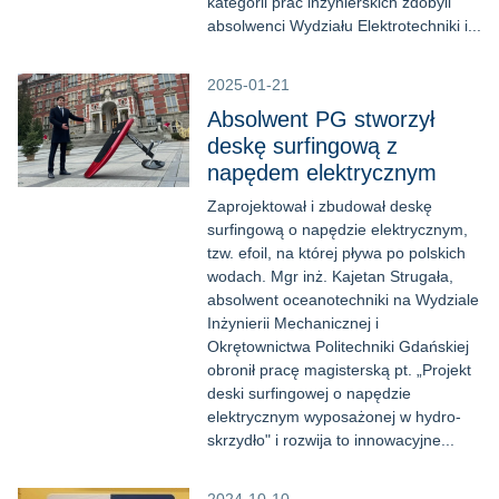
kategorii prac inżynierskich zdobyli
absolwenci Wydziału Elektrotechniki i...
2025-01-21
Absolwent PG stworzył
deskę surfingową z
napędem elektrycznym
Zaprojektował i zbudował deskę
surfingową o napędzie elektrycznym,
tzw. efoil, na której pływa po polskich
wodach. Mgr inż. Kajetan Strugała,
absolwent oceanotechniki na Wydziale
Inżynierii Mechanicznej i
Okrętownictwa Politechniki Gdańskiej
obronił pracę magisterską pt. „Projekt
deski surfingowej o napędzie
elektrycznym wyposażonej w hydro-
skrzydło" i rozwija to innowacyjne...