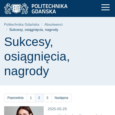
Sukcesy, osiągnięcia
Przejdź
Przejdź
Przejdź
do
do
do
menu
wyszukiwarki
treści
głównego
Ścieżka nawigacyjna
Politechnika Gdańska
Absolwenci
Sukcesy, osiągnięcia, nagrody
Treść strony
Sukcesy,
osiągnięcia,
nagrody
Stronicowanie
Poprzednia
Strona
1
Bieżąca
2
Strona
3
Następna
strona
2025-05-29