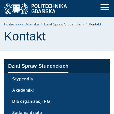
Kontakt - Dział Spra
Przejdź
Przejdź
Przejdź
do
do
do
menu
wyszukiwarki
treści
głównego
Ścieżka nawigacyjna
Politechnika Gdańska
Dział Spraw Studenckich
Kontakt
Treść strony
Kontakt
Nawigacja
Dział Spraw Studenckich
Stypendia
Akademiki
Dla organizacji PG
Zadania działu