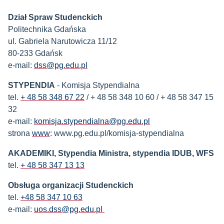
Dział Spraw Studenckich
Politechnika Gdańska
ul. Gabriela Narutowicza 11/12
80-233 Gdańsk
e-mail:
dss@pg.edu.pl
STYPENDIA
- Komisja Stypendialna
tel.
+ 48 58 348 67 22
/ + 48 58 348 10 60 / + 48 58 347 15
32
e-mail:
komisja.stypendialna@pg.edu.pl
strona
www
: www.pg.edu.pl/komisja-stypendialna
AKADEMIKI, Stypendia Ministra, stypendia IDUB, WFS
tel.
+ 48 58 347 13 13
Obsługa organizacji Studenckich
tel.
+48 58 347 10 63
e-mail:
uos.dss@pg.edu.pl