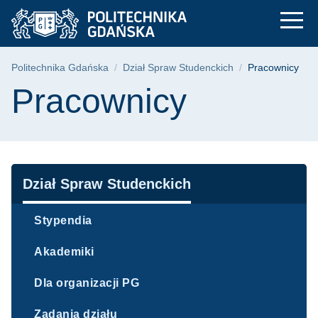
Pracownicy - Dział 
Przejdź
Przejdź
Przejdź
do
do
do
menu
wyszukiwarki
treści
głównego
Ścieżka nawigacyjna
Politechnika Gdańska
Dział Spraw Studenckich
Pracownicy
Treść strony
Pracownicy
Nawigacja
Dział Spraw Studenckich
Stypendia
Akademiki
Dla organizacji PG
Zadania działu