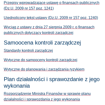
Przepisy wprowadzające ustawę o finansach publicznych
(Dz.U. 2009 nr 157 poz. 1241)
Ujednolicony tekst ustawy (Dz.U. 2009 nr 157 poz. 1240)
Wyciąg z ustawy z dnia 27 sierpnia 2009 r. o finansach
publicznych dotyczący kontroli zarządczej
Samoocena kontroli zarządczej
Standardy kontroli zarządczej
Wytyczne do samooceny kontroli zarządczej
Wytyczne do planowania i zarządzania ryzykiem
Plan działalności i sprawozdanie z jego
wykonania
Rozporządzenie Ministra Finansów w sprawie planu
działalności i sprawozdania z jego wykonania