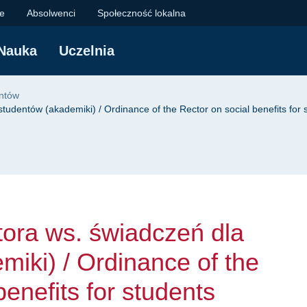
ws. świadczeń dla stu
je
Absolwenci
Społeczność lokalna
Nauka
Uczelnia
yjna
ntów
udentów (akademiki) / Ordinance of the Rector on social benefits for s
ora ws. świadczeń dla
miki) / Ordinance of the
benefits for students