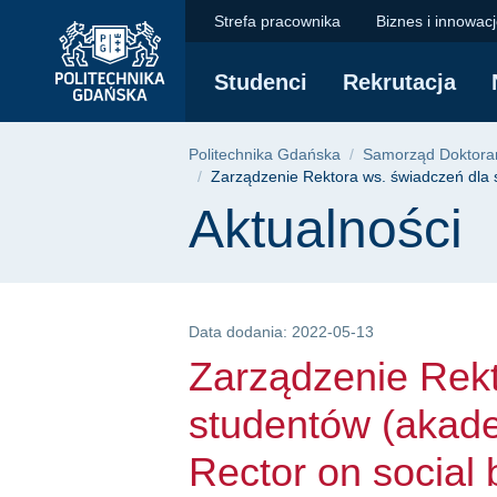
Zarządzenie Rektora 
Przejdź
Przejdź
Przejdź
Strefa pracownika
Biznes i innowac
do
do
do
menu
wyszukiwarki
treści
Studenci
Rekrutacja
głównego
Ścieżka nawigac
Politechnika Gdańska
Samorząd Doktora
Zarządzenie Rektora ws. świadczeń dla st
Treść strony
Aktualności
Data dodania: 2022-05-13
Zarządzenie Rekt
studentów (akade
Rector on social 