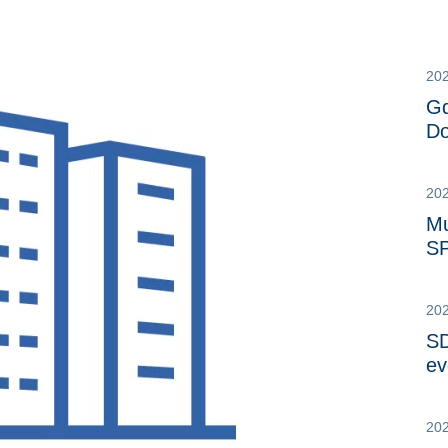
20
Gd
Do
20
Mu
S
20
SD
ev
20