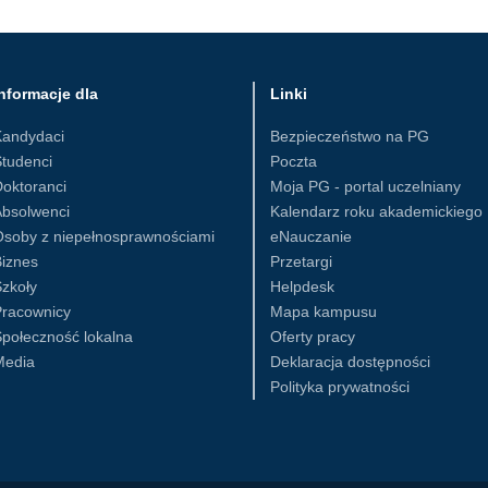
nformacje dla
Linki
Kandydaci
Bezpieczeństwo na PG
tudenci
Poczta
oktoranci
Moja PG - portal uczelniany
Absolwenci
Kalendarz roku akademickiego
Osoby z niepełnosprawnościami
eNauczanie
iznes
Przetargi
zkoły
Helpdesk
Pracownicy
Mapa kampusu
połeczność lokalna
Oferty pracy
Media
Deklaracja dostępności
Polityka prywatności