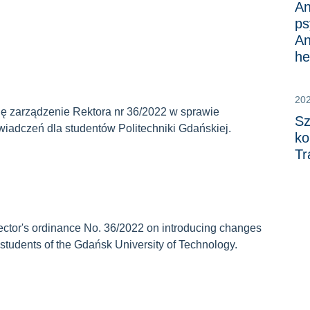
An
ps
An
he
20
ię zarządzenie Rektora nr 36/2022 w sprawie
Sz
adczeń dla studentów Politechniki Gdańskiej.
ko
Tr
 Rector's ordinance No. 36/2022 on
introducing changes
r students of the Gdańsk University of Technology.