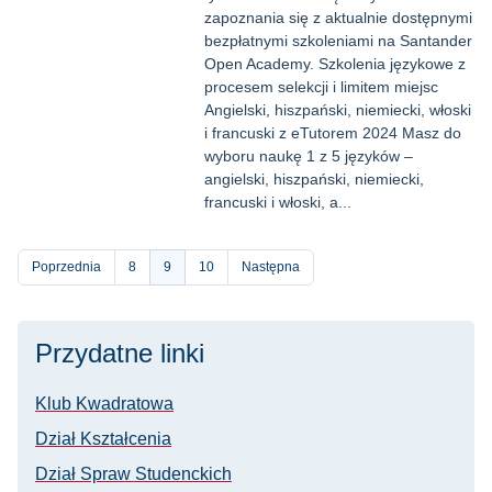
zapoznania się z aktualnie dostępnymi
bezpłatnymi szkoleniami na Santander
Open Academy. Szkolenia językowe z
procesem selekcji i limitem miejsc
Angielski, hiszpański, niemiecki, włoski
i francuski z eTutorem 2024 Masz do
wyboru naukę 1 z 5 języków –
angielski, hiszpański, niemiecki,
francuski i włoski, a...
Stronicowanie
Poprzednia
Strona
8
Bieżąca
9
Strona
10
Następna
strona
Przydatne linki
Klub Kwadratowa
Dział Kształcenia
Dział Spraw Studenckich