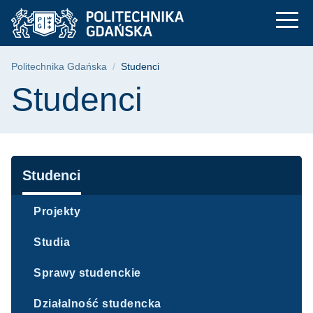
Studenci | Politechn
Przejdź
Przejdź
Przejdź
do
do
do
menu
wyszukiwarki
treści
głównego
Ścieżka nawigacyjna
Politechnika Gdańska
Studenci
Treść strony
Studenci
Nawigacja
Studenci
Projekty
Studia
Sprawy studenckie
Działalność studencka