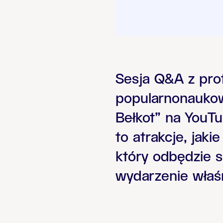
Sesja Q&A z pro
popularnonauko
Bełkot” na YouT
to atrakcje, jak
który odbędzie s
wydarzenie właśn