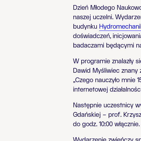
Dzień Młodego Naukowca
naszej uczelni. Wydarze
budynku
Hydromechani
doświadczeń, inicjowan
badaczami będącymi na p
W programie znalazły s
Dawid Myśliwiec znany 
„Czego nauczyło mnie 1
internetowej działalności
Następnie uczestnicy wy
Gdańskiej – prof. Krzys
do godz. 10:00 włącznie.
Wydarzenie zwieńczy sp