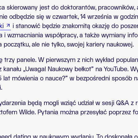
 skierowany jest do doktorantów, pracowników, 
nie odbędzie się w czwartek, 14 września w godzi
ki
i stanowić będzie znakomitą okazję do posze
ia i wzmacniania współpracy, a także wymiany inf
oczątku, ale nie tylko, swojej kariery naukowej.
ię trzy panele. W pierwszym z nich wykład popula
z kanału „Uwaga! Naukowy bełkot” na YouTube. Wy
5 lat mówienia o nauce?” w bezpośredni sposób n
.
darzenia będą mogli wziąć udział w sesji Q&A z r
ztofem Wilde. Pytania można przesyłać poprzez fo
eed dating w naukowym wydaniu. To doskonała ok