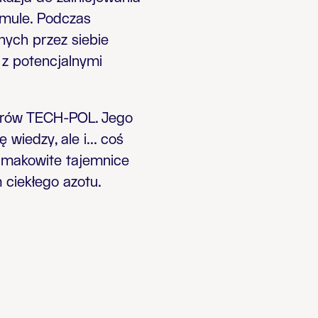
rmule. Podczas
ych przez siebie
 z potencjalnymi
erów TECH-POL. Jego
wiedzy, ale i... coś
smakowite tajemnice
 ciekłego azotu.