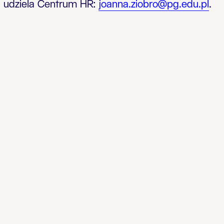
i udziela Centrum HR:
joanna.ziobro@pg.edu.pl
.