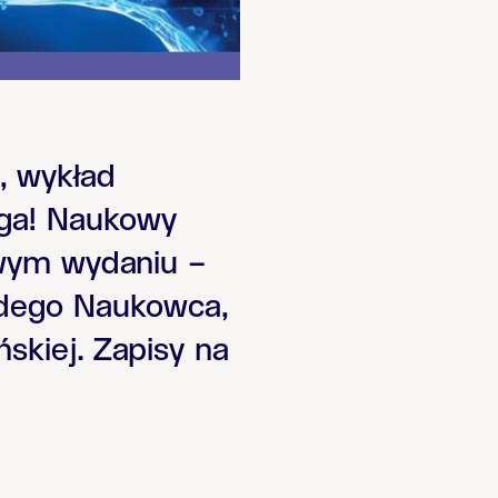
, wykład
aga! Naukowy
owym wydaniu –
łodego Naukowca,
skiej. Zapisy na