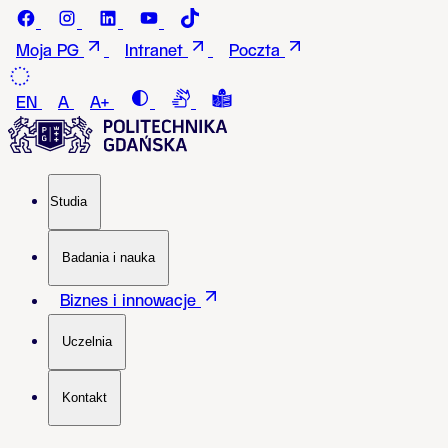
Przejdź do treści
Facebook - Politechnika Gdańska
instagram - Politechnika Gdańska
LinkedIn - Politechnika Gdańska
Youtube - Politechnika Gdańska
Tiktok - Politechnika Gdańska
Moja PG
Intranet
Poczta
Contrast
Connection with a sign language i
Tekst łatwy do czytania i roz
EN
A
A+
Studia
Badania i nauka
Biznes i innowacje
Uczelnia
Kontakt