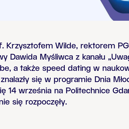
f. Krzysztofem Wilde, rektorem PG
wy Dawida Myśliwca z kanału „Uw
ube, a także speed dating w nauk
ie znalazły się w programie Dnia M
ię 14 września na Politechnice Gdań
ie się rozpoczęły.