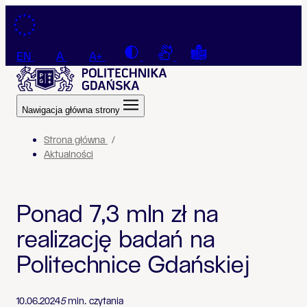
Przejdź do treści
Contrast
Connection with a sign la
Tekst łatwy do czyt
EN
A
A+
Nawigacja główna strony
Strona główna
Aktualności
Ponad 7,3 mln zł na
realizację badań na
Politechnice Gdańskiej
10.06.2024
5
min. czytania