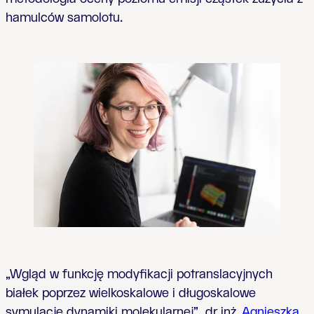
hamulców samolotu.
„Wgląd w funkcję modyfikacji potranslacyjnych
białek poprzez wielkoskalowe i długoskalowe
symulacje dynamiki molekularnej”,
dr inż.
Agnieszka