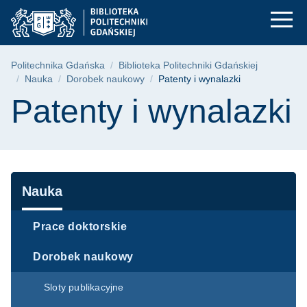
Patenty i wynalazki 
Przejdź
Przejdź
Przejdź
do
do
do
menu
wyszukiwarki
treści
głównego
Ścieżka nawigacyjna
Politechnika Gdańska
Biblioteka Politechniki Gdańskiej
Nauka
Dorobek naukowy
Patenty i wynalazki
Treść strony
Patenty i wynalazki
Nawigacja
Nauka
Prace doktorskie
Dorobek naukowy
Sloty publikacyjne