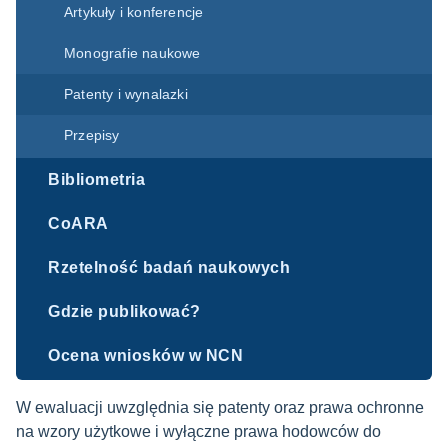
Artykuły i konferencje
Monografie naukowe
Patenty i wynalazki
Przepisy
Bibliometria
CoARA
Rzetelność badań naukowych
Gdzie publikować?
Ocena wniosków w NCN
W ewaluacji uwzględnia się patenty oraz prawa ochronne
na wzory użytkowe i wyłączne prawa hodowców do