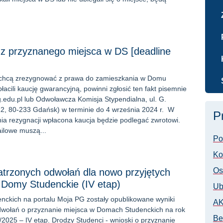
z przyznanego miejsca w DS [deadline
y chcą zrezygnować z prawa do zamieszkania w Domu
łacili kaucję gwarancyjną, powinni zgłosić ten fakt pisemnie
edu.pl lub Odwoławcza Komisja Stypendialna, ul. G.
2, 80-233 Gdańsk) w terminie do 4 września 2024 r. W
P
ia rezygnacji wpłacona kaucja będzie podlegać zwrotowi.
ilowe muszą...
Po
Ko
Os
atrzonych odwołań dla nowo przyjętych
 Domy Studenckie (IV etap)
Ub
nckich na portalu Moja PG zostały opublikowane wyniki
AK
dwołań o przyznanie miejsca w Domach Studenckich na rok
Be
2025 – IV etap. Drodzy Studenci - wnioski o przyznanie