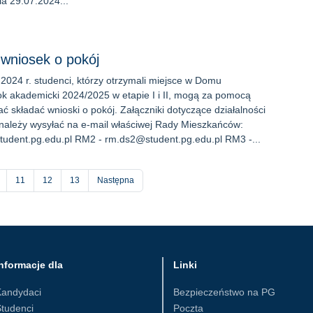
a 29.07.2024...
 wniosek o pokój
2024 r. studenci, którzy otrzymali miejsce w Domu
k akademicki 2024/2025 w etapie I i II, mogą za pomocą
ć składać wnioski o pokój. Załączniki dotyczące działalności
 należy wysyłać na e-mail właściwej Rady Mieszkańców:
udent.pg.edu.pl RM2 - rm.ds2@student.pg.edu.pl RM3 -...
rona
Strona
11
Strona
12
Strona
13
Następna
nformacje dla
Linki
Kandydaci
Bezpieczeństwo na PG
tudenci
Poczta