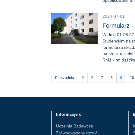
opublikowane dni
2024-07-01
Formularz -
W dnia 01-08.07.
Studenckim na ro
formularza składa
na rzecz uczelni
RM1 - rm.ds1@st
Stronicowanie
Poprzednia
Strona
5
Strona
6
Strona
7
Strona
8
Bieżąca
9
St
10
strona
Informacje o
I
Uczelnia Badawcza
Zrównoważony rozwój
S