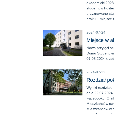
akademicki 2023/
studentów Polite
przyznawane stu
braku – miejsce z
2024-07-24
Miejsce w a
Nowo przyjęci st
Domu Studenckim
07.08.2024 r. zo
2024-07-22
Rozdział po
Wyniki rozdziału
dnia 22.07.2024
Facebooku. O in
Mieszkańców swo
Mieszkańców w d