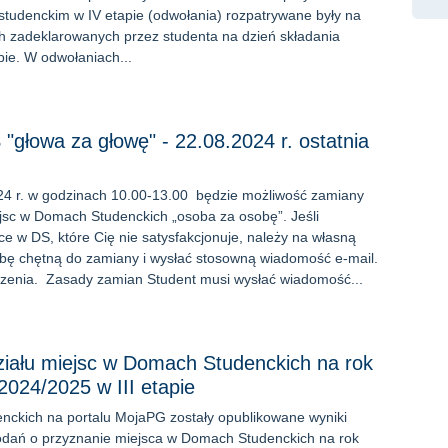
tudenckim w IV etapie (odwołania) rozpatrywane były na
h zadeklarowanych przez studenta na dzień składania
pie. W odwołaniach...
"głowa za głowę" - 22.08.2024 r. ostatnia
24 r. w godzinach 10.00-13.00 będzie możliwość zamiany
jsc w Domach Studenckich „osoba za osobę”. Jeśli
ce w DS, które Cię nie satysfakcjonuje, należy na własną
bę chętną do zamiany i wysłać stosowną wiadomość e-mail.
czenia. Zasady zamian Student musi wysłać wiadomość...
ziału miejsc w Domach Studenckich na rok
2024/2025 w III etapie
nckich na portalu MojaPG zostały opublikowane wyniki
odań o przyznanie miejsca w Domach Studenckich na rok