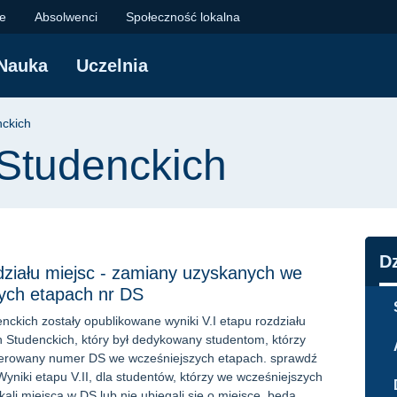
kich | Politechnika 
je
Absolwenci
Społeczność lokalna
Nauka
Uczelnia
yjna
nckich
 Studenckich
N
D
zdziału miejsc - zamiany uzyskanych we
ych etapach nr DS
nckich zostały opublikowane wyniki V.I etapu rozdziału
 Studenckich, który był dedykowany studentom, którzy
eferowany numer DS we wcześniejszych etapach. sprawdź
iki etapu V.II, dla studentów, którzy we wcześniejszych
ali miejsca w DS lub nie ubiegali się o miejsce, będą