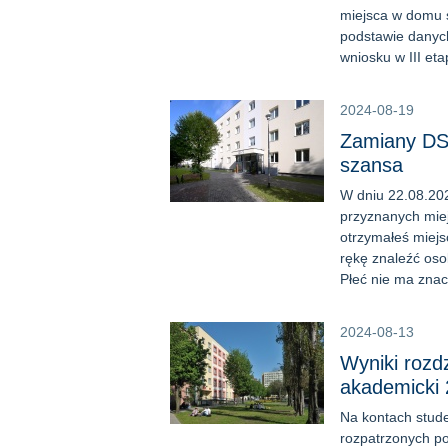
miejsca w domu s
podstawie danyc
wniosku w III eta
2024-08-19
Zamiany DS 
szansa
W dniu 22.08.20
przyznanych mie
otrzymałeś miejs
rękę znaleźć oso
Płeć nie ma zna
2024-08-13
Wyniki rozd
akademicki 
Na kontach stude
rozpatrzonych p