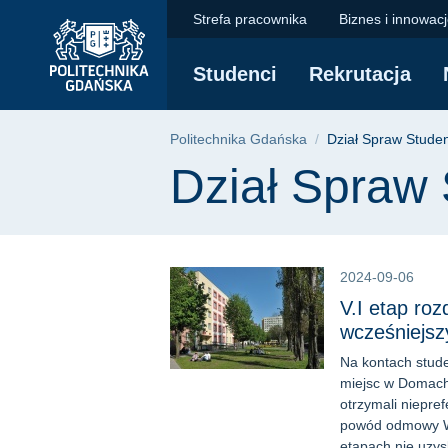
Dział Spraw Studenc
Przejdź
Przejdź
Przejdź
Strefa pracownika
Biznes i innowac
do
do
do
menu
wyszukiwarki
treści
Studenci
Rekrutacja
głównego
Ścieżka nawigac
Politechnika Gdańska
Dział Spraw Stude
Treść strony
Dział Spraw
2024-09-06
V.I etap ro
wcześniejsz
Na kontach stude
miejsc w Domach
otrzymali niepr
powód odmowy Wyn
etapach nie uzysk