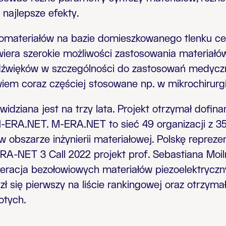
 najlepsze efekty.
materiałów na bazie domieszkowanego tlenku ceru,
wiera szerokie możliwości zastosowania materiałó
radźwięków w szczególności do zastosowań medycz
iem coraz częściej stosowane np. w mikrochirurgi
widziana jest na trzy lata.
Projekt otrzymał dofin
 M-ERA.NET. M-ERA.NET to sieć 49 organizacji z 3
 obszarze inżynierii materiałowej. Polskę repreze
RA-NET 3 Call 2022 projekt prof. Sebastiana Moi
neracja bezołowiowych materiałów piezoelektrycz
zł się pierwszy na liście rankingowej oraz otrzym
otych.