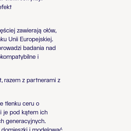
efekt
ściej zawierają ołów,
ku Unii Europejskiej.
i prowadzi badania nad
okompatybilne i
 razem z partnerami z
 tlenku ceru o
i je pod kątem ich
ch generacyjnych.
e domieszki i modelować