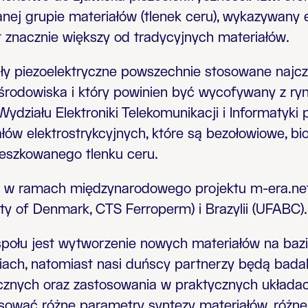
ej grupie materiałów (tlenek ceru), wykazywany 
 znacznie większy od tradycyjnych materiałów.
y piezoelektryczne powszechnie stosowane najczę
 środowiska i który powinien być wycofywany z ryn
Wydziału Elektroniki Telekomunikacji i Informatyk
ów elektrostrykcyjnych, które są bezołowiowe, bi
eszkowanego tlenku ceru.
 w ramach międzynarodowego projektu m-era.net,
ity of Denmark, CTS Ferroperm) i Brazylii (UFABC).
ołu jest wytworzenie nowych materiałów na bazie
iach, natomiast nasi duńscy partnerzy będą badal
ycznych oraz zastosowania w praktycznych układa
sować różne parametry syntezy materiałów, różn