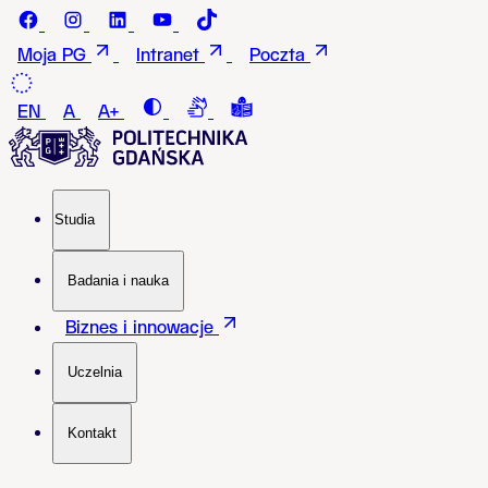
Przejdź do treści
Facebook - Politechnika Gdańska
instagram - Politechnika Gdańska
LinkedIn - Politechnika Gdańska
Youtube - Politechnika Gdańska
Tiktok - Politechnika Gdańska
Moja PG
Intranet
Poczta
Contrast
Connection with a sign language i
Tekst łatwy do czytania i roz
EN
A
A+
Studia
Badania i nauka
Biznes i innowacje
Uczelnia
Kontakt