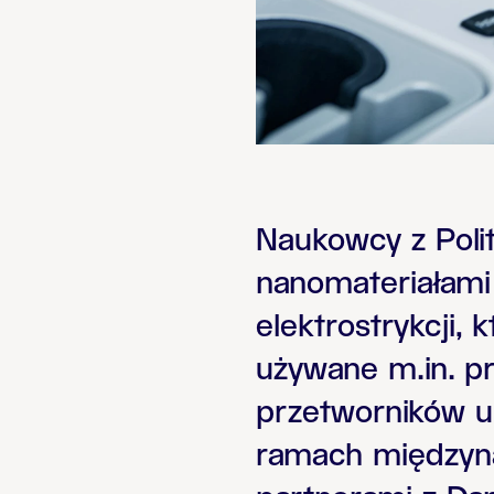
Naukowcy z Poli
nanomateriałami
elektrostrykcji,
używane m.in. pr
przetworników u
ramach międzyna