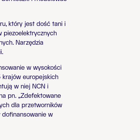
 który jest dość tani i
w piezoelektrycznych
nych. Narzędzia
i.
ansowanie w wysokości
5 krajów europejskich
ntują w niej NCN i
lna pn. „Zdefektowane
nych dla przetworników
ał dofinansowanie w