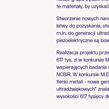
te materiały, by uzyskać
Stworzenie nowych nano
łatwy do pozyskania, ot
m.in. do generacji ult
piezoelektryczne są bow
Realizacja projektu prze
617 tys. zł w konkursie
wspierających badania w
NCBiR. W konkursie M.E
tlenki metali - nowa ge
ultradźwiękowych” znala
wysokości 617 tysięcy zł