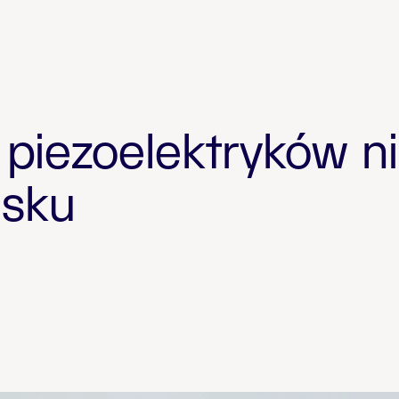
piezoelektryków ni
isku