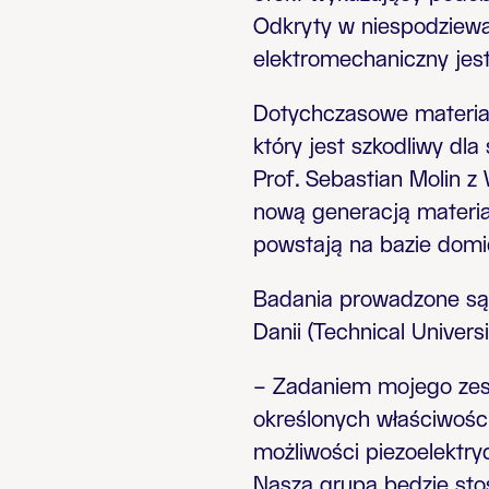
Odkryty w niespodziewan
elektromechaniczny jest
Dotychczasowe materiał
który jest szkodliwy dla
Prof. Sebastian Molin z 
nową generacją materiał
powstają na bazie domi
Badania prowadzone są
Danii (Technical Univers
– Zadaniem mojego zesp
określonych właściwośc
możliwości piezoelektr
Nasza grupa będzie sto