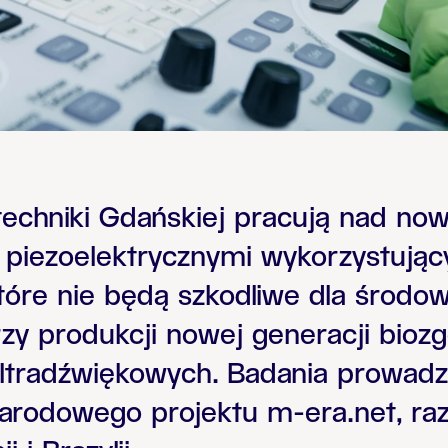
techniki Gdańskiej pracują nad no
 piezoelektrycznymi wykorzystujący
 które nie będą szkodliwe dla środo
zy produkcji nowej generacji bioz
ltradźwiękowych. Badania prowad
rodowego projektu m-era.net, ra