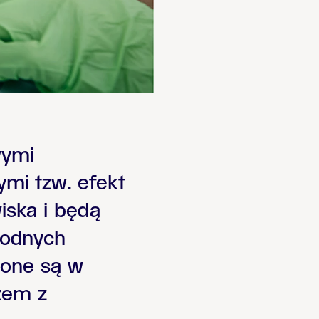
wymi
mi tzw. efekt
wiska i będą
godnych
zone są w
zem z