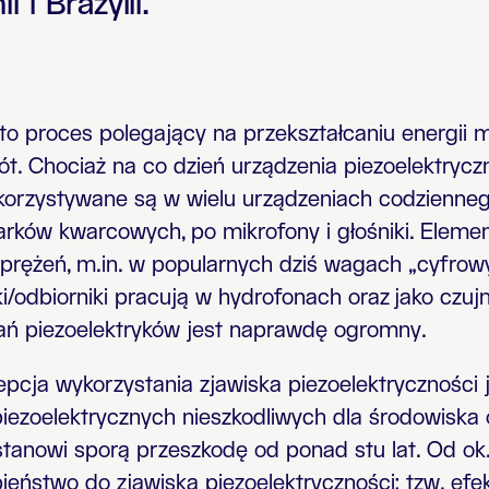
 i Brazylii.
 to proces polegający na przekształcaniu energii
ót. Chociaż na co dzień urządzenia piezoelektrycz
korzystywane są w wielu urządzeniach codzienneg
arków kwarcowych, po mikrofony i głośniki.
Elemen
naprężeń, m.in. w popularnych dziś wagach „cyfrow
i/odbiorniki pracują w hydrofonach oraz
jako czuj
ań piezoelektryków jest naprawdę ogromny.
pcja wykorzystania zjawiska piezoelektryczności je
piezoelektrycznych nieszkodliwych dla środowiska
 stanowi sporą przeszkodę od ponad stu lat. Od ok.
ństwo do zjawiska piezoelektryczności: tzw. efekt