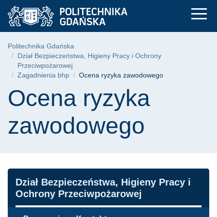
Ocena ryzyka zawod
Przejdź
Przejdź
Przejdź
do
do
do
menu
wyszukiwarki
treści
głównego
Ścieżka nawigacyjna
Politechnika Gdańska
Dział Bezpieczeństwa, Higieny Pracy i Ochrony
Przeciwpożarowej
Zagadnienia bhp
Ocena ryzyka zawodowego
Treść strony
Ocena ryzyka
zawodowego
Nawigacja
Dział Bezpieczeństwa, Higieny Pracy i
Ochrony Przeciwpożarowej