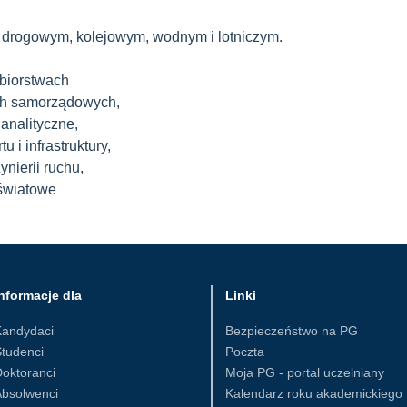
 drogowym, kolejowym, wodnym i lotniczym.
biorstwach
ach samorządowych,
analityczne,
 i infrastruktury,
ynierii ruchu,
światowe
nformacje dla
Linki
Kandydaci
Bezpieczeństwo na PG
tudenci
Poczta
oktoranci
Moja PG - portal uczelniany
Absolwenci
Kalendarz roku akademickiego