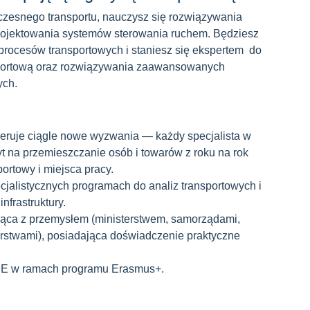
czesnego transportu, nauczysz się rozwiązywania
projektowania systemów sterowania ruchem. Będziesz
procesów transportowych i staniesz się ekspertem do
nsportową oraz rozwiązywania zaawansowanych
ych.
neruje ciągle nowe wyzwania — każdy specjalista w
yt na przemieszczanie osób i towarów z roku na rok
portowy i miejsca pracy.
jalistycznych programach do analiz transportowych i
nfrastruktury.
jąca z przemysłem (ministerstwem, samorządami,
orstwami), posiadająca doświadczenie praktyczne
UE w ramach programu Erasmus+.
.