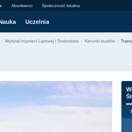
a Uczelnia | Politech
je
Absolwenci
Społeczność lokalna
Nauka
Uczelnia
yjna
Wydział Inżynierii Lądowej i Środowiska
Kierunki studiów
Trans
N
Wy
Ś