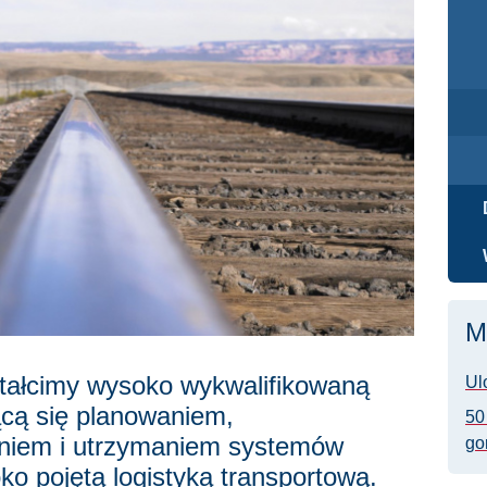
M
ztałcimy wysoko wykwalifikowaną
Ul
ącą się planowaniem,
50
aniem i utrzymaniem systemów
go
ko pojętą logistyką transportową.