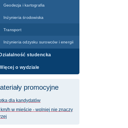
Geodezja i kartografia
Inżynieria środowiska
Transport
Inżynieria odzysku surowców i energii
Działalność studencka
Więcej o wydziale
ateriały promocyjne
otka dla kandydatów
 km/h w mieście - wolniej nie znaczy
rzej