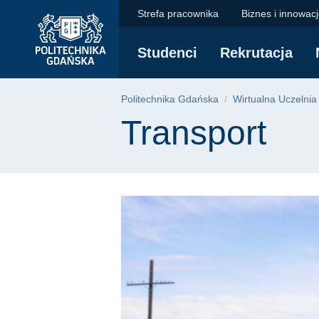
Transport - Wirtualn
Przejdź
Przejdź
Przejdź
Strefa pracownika
Biznes i innowac
do
do
do
menu
wyszukiwarki
treści
Studenci
Rekrutacja
głównego
Ścieżka nawigac
Politechnika Gdańska
Wirtualna Uczelnia
Treść strony
Transport