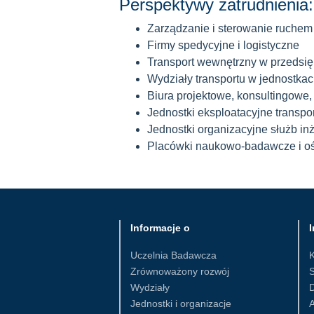
Perspektywy zatrudnienia:
Zarządzanie i sterowanie ruchem
Firmy spedycyjne i logistyczne
Transport wewnętrzny w przedsię
Wydziały transportu w jednostk
Biura projektowe, konsultingowe, 
Jednostki eksploatacyjne transportu
Jednostki organizacyjne służb inż
Placówki naukowo-badawcze i o
Informacje o
I
Uczelnia Badawcza
Zrównoważony rozwój
S
Wydziały
D
Jednostki i organizacje